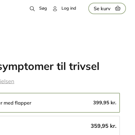
Se kurv
Søg
Log ind
symptomer til trivsel
ielsen
399,95 kr.
er med flapper
359,95 kr.