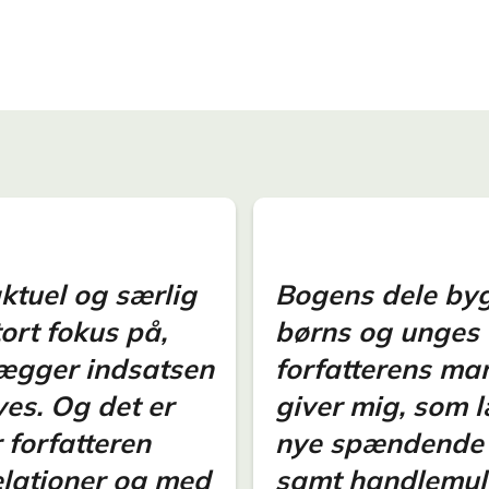
aktuel og særlig
Bogens dele byg
tort fokus på,
børns og unges t
lægger indsatsen
forfatterens ma
ves. Og det er
giver mig, som 
 forfatteren
nye spændende pe
relationer og med
samt handlemuli