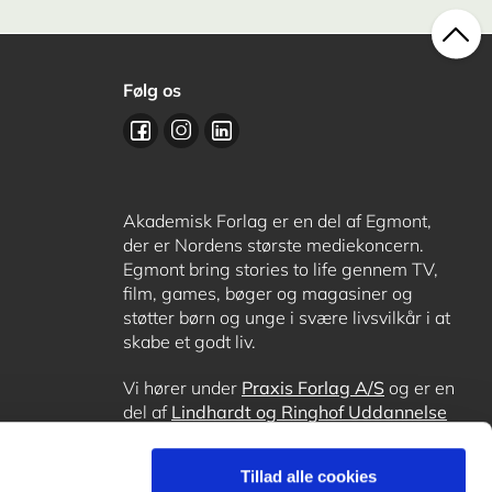
Følg os
Akademisk Forlag er en del af Egmont,
der er Nordens største mediekoncern.
Egmont bring stories to life gennem TV,
film, games, bøger og magasiner og
støtter børn og unge i svære livsvilkår i at
skabe et godt liv.
Vi hører under
Praxis Forlag A/S
og er en
del af
Lindhardt og Ringhof Uddannelse
sammen med
Alinea
,
GoTutor
, hvor det er
muligt at få lektiehjælp (også i
Norge
),
Tillad alle cookies
Ordblindetræning
og
Forstå.dk
.