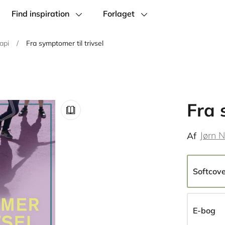
Find inspiration
Forlaget
api
/
Fra symptomer til trivsel
Fra 
Jørn N
Af
Softcov
E-bog