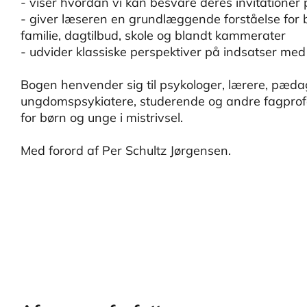
- viser hvordan vi kan besvare deres invitation
- giver læseren en grundlæggende forståelse for b
familie, dagtilbud, skole og blandt kammerater
- udvider klassiske perspektiver på indsatser med 
Bogen henvender sig til psykologer, lærere, pæda
ungdomspsykiatere, studerende og andre fagprofes
for børn og unge i mistrivsel.
Med forord af Per Schultz Jørgensen.