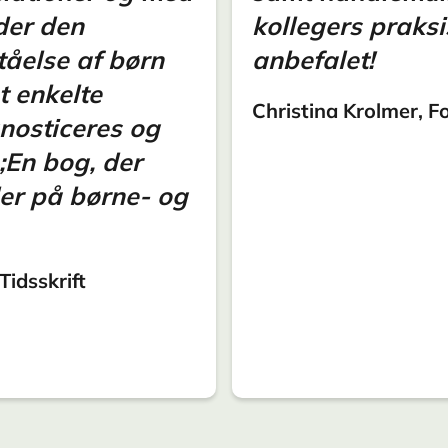
der den
kollegers praks
tåelse af børn
anbefalet!
 enkelte
Christina Krolmer, F
gnosticeres og
;En bog, der
der på børne- og
idsskrift