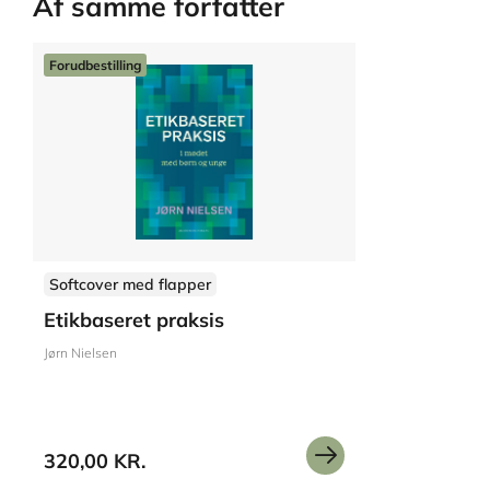
Af samme forfatter
Forudbestilling
Softcover med flapper
Etikbaseret praksis
Jørn Nielsen
320,00 KR.