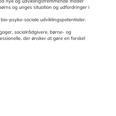
er på nye og udviklingsfremmende måder
ørns og unges situation og udfordringer i
bio-psyko-sociale udviklingspotentialer.
goger, socialrådgivere, børne- og
sionelle, der ønsker at gøre en forskel