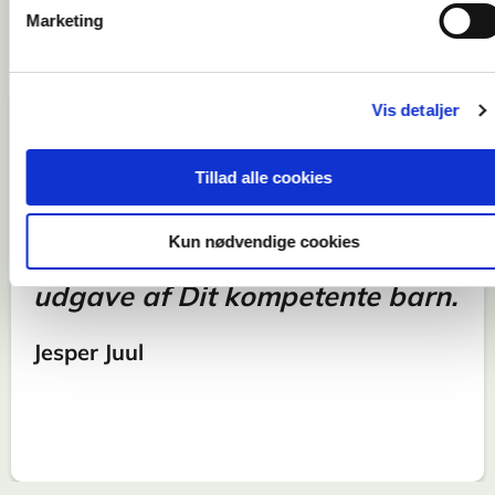
Marketing
Vis detaljer
Hedvig Montgomery står bag
Tillad alle cookies
den bog, jeg selv ville have
Kun nødvendige cookies
skrevet som en moderne
udgave af Dit kompetente barn.
Jesper Juul