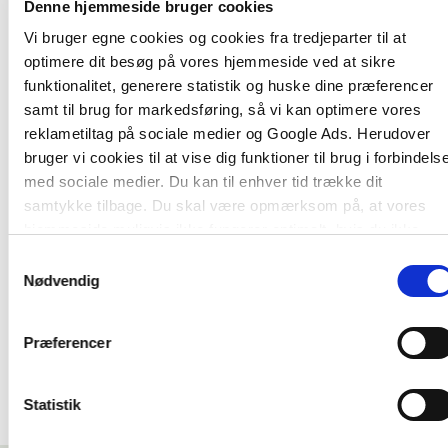
Denne hjemmeside bruger cookies
Vi bruger egne cookies og cookies fra tredjeparter til at
optimere dit besøg på vores hjemmeside ved at sikre
funktionalitet, generere statistik og huske dine præferencer
samt til brug for markedsføring, så vi kan optimere vores
reklametiltag på sociale medier og Google Ads. Herudover
bruger vi cookies til at vise dig funktioner til brug i forbindels
2 formater
2 formater
med sociale medier. Du kan til enhver tid trække dit
Miraklernes tid 0-2 år
samtykke tilbage. Du skal være opmærksom på, at vores
Alt det forældre ka
hjemmeside muligvis ikke fungerer optimalt, hvis du ikke
Hedvig Montgomery
Rasmus Alenkær
accepterer cookies eller tilbagetrækker et samtykke.
Samtykkevalg
Nødvendig
Fra
Fra
239,95 KR.
269,95 KR.
Præferencer
Statistik