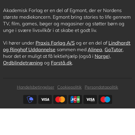
Akademisk Forlag er en del af Egmont, der er Nordens
største mediekoncern. Egmont bring stories to life gennem
TV, film, games, bøger og magasiner og støtter børn og
unge i svære livsvilkår i at skabe et godt liv.
Vi hører under
Praxis Forlag A/S
og er en del af
Lindhardt
og Ringhof Uddannelse
sammen med
Alinea
,
GoTutor
,
hvor det er muligt at få lektiehjælp (også i
Norge
),
Ordblindetræning
og
Forstå.dk
.
Subfooter
Handelsbetingelser
Cookiepolitik
Persondatapolitik
menu
Subfooter
payment
options