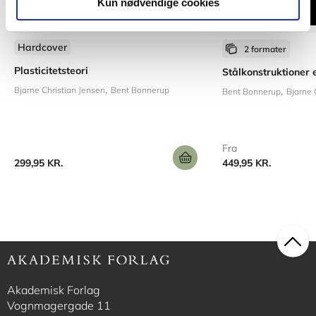
Kun nødvendige cookies
Hardcover
2 formater
Plasticitetsteori
Stålkonstruktioner 
Bjarne Christian Jensen
Bent Bonnerup
Bent Bonnerup
Bjarne 
Fra
299,95 KR.
449,95 KR.
Akademisk Forlag
Vognmagergade 11