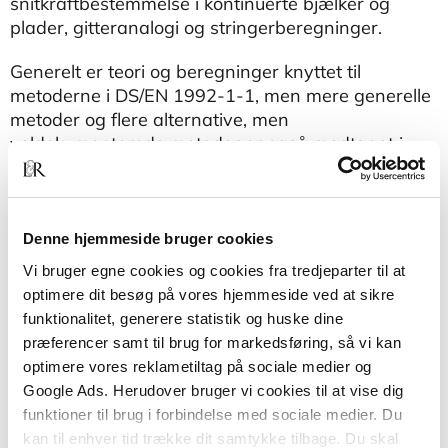
snitkraftbestemmelse i kontinuerte bjælker og
plader, gitteranalogi og stringerberegninger.
Generelt er teori og beregninger knyttet til
metoderne i DS/EN 1992-1-1, men mere generelle
metoder og flere alternative, men
veldokumenterede metoder er også medtaget i
bogen.
I bogen er der mange eksempler til illustration af
beregningsmetoderne og opgaver.
Denne hjemmeside bruger cookies
Vi bruger egne cookies og cookies fra tredjeparter til at
Betonkonstruktioner efter DS/EN 1992-1-1
er
optimere dit besøg på vores hjemmeside ved at sikre
skrevet til et grundkursus i beregning af
funktionalitet, generere statistik og huske dine
betonkonstruktioner. Den er primært skrevet som
præferencer samt til brug for markedsføring, så vi kan
en lærebog til ingeniøruddannelserne, men den vil
optimere vores reklametiltag på sociale medier og
uden tvivl også finde anvendelse blandt virkende
Google Ads. Herudover bruger vi cookies til at vise dig
ingeniører i virksomheder, hvor man beskæftiger
funktioner til brug i forbindelse med sociale medier. Du
sig med projektering af betonkonstruktioner.
kan til enhver tid trække dit samtykke tilbage. Du skal