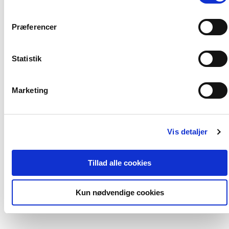
Præferencer
Statistik
Marketing
Serie
Softcover
Begrebsforståelse
Nærvær og empati i
Vis detaljer
Helle Jensen
Helle Jef
Trine Kjær Krogh
Helle Bylander
Kari Hole
Tillad alle cookies
Fra
149,00 KR.
249,00 KR.
Kun nødvendige cookies