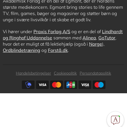
Akademisk Forlag er en del af Egmont, der er Nordens
største mediekoncern. Egmont bring stories to life gennem
TV, film, games, bøger og magasiner og støtter børn og
unge i svære livsvilkår i at skabe et godt liv.
Vi hører under
Praxis Forlag A/S
og er en del af
Lindhardt
og Ringhof Uddannelse
sammen med
Alinea
,
GoTutor
,
hvor det er muligt at få lektiehjælp (også i
Norge
),
Ordblindetræning
og
Forstå.dk
.
Subfooter
Handelsbetingelser
Cookiepolitik
Persondatapolitik
menu
Subfooter
payment
options