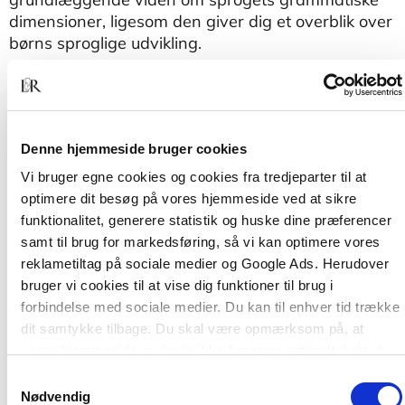
dimensioner, ligesom den giver dig et overblik over
børns sproglige udvikling.
Nu skal vi sprogsnakke
har fokus på almindelige
børns sprogtilegnelse i dagtilbud. Det er en letlæst
og praksisnær bog til pædagoger og
pædagogstuderende.
Denne hjemmeside bruger cookies
Vi bruger egne cookies og cookies fra tredjeparter til at
optimere dit besøg på vores hjemmeside ved at sikre
funktionalitet, generere statistik og huske dine præferencer
samt til brug for markedsføring, så vi kan optimere vores
reklametiltag på sociale medier og Google Ads. Herudover
bruger vi cookies til at vise dig funktioner til brug i
forbindelse med sociale medier. Du kan til enhver tid trække
dit samtykke tilbage. Du skal være opmærksom på, at
vores hjemmeside muligvis ikke fungerer optimalt, hvis du
Andre har også købt
ikke accepterer cookies eller tilbagetrækker et samtykke.
Samtykkevalg
Nødvendig