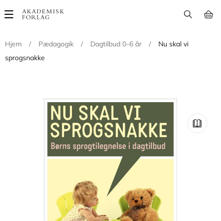
Main
navigation
Hjem
/
Pædagogik
/
Dagtilbud 0-6 år
/
Nu skal vi
sprogsnakke