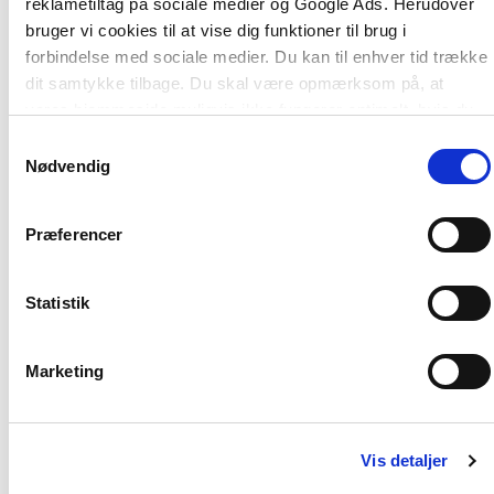
reklametiltag på sociale medier og Google Ads. Herudover
bruger vi cookies til at vise dig funktioner til brug i
forbindelse med sociale medier. Du kan til enhver tid trække
dit samtykke tilbage. Du skal være opmærksom på, at
vores hjemmeside muligvis ikke fungerer optimalt, hvis du
ikke accepterer cookies eller tilbagetrækker et samtykke.
Samtykkevalg
Nødvendig
Af samme forfatter
Præferencer
Statistik
Marketing
Vis detaljer