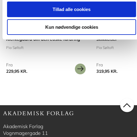
Tillad alle cookies
2 formater
2 formater
Kun nødvendige cookies
10 ting ledere kan lære af
Kierkegaard og kæ
Kierkegaard om den etiske fordring
skikkelser
Pia Søltoft
Pia Søltoft
Fra
Fra
229,95 KR.
319,95 KR.
Akademisk Forlag
Vognmagergade 11