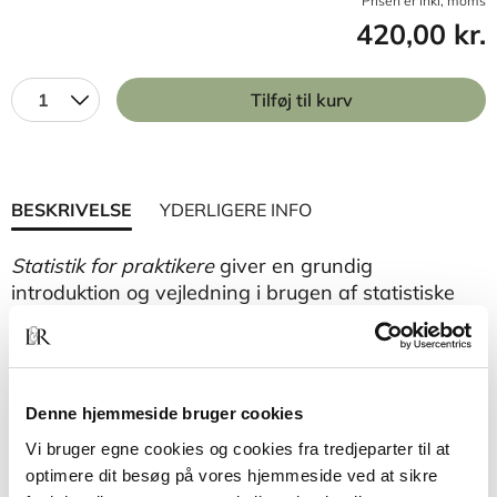
Prisen er inkl, moms
420,00 kr.
1
Tilføj til kurv
BESKRIVELSE
YDERLIGERE INFO
Statistik for praktikere
giver en grundig
introduktion og vejledning i brugen af statistiske
metoder. Efter en introduktion til fordelinger og
parametre som f.eks. gennemsnit og spredning,
tages der fat på statistiske problemer fra
produktion og laboratorier.
Denne hjemmeside bruger cookies
Bogen indeholder kapitler om måleusikkerhed,
Vi bruger egne cookies og cookies fra tredjeparter til at
statistik brugt i forbindelse med kvalitetsstyring, de
optimere dit besøg på vores hjemmeside ved at sikre
mest almindelige statistiske test, samt avancerede