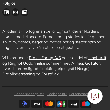
Følg os
Akademisk Forlag er en del af Egmont, der er Nordens
største mediekoncern. Egmont bring stories to life gennem
TV, film, games, bøger og magasiner og støtter børn og
unge i svære livsvilkår i at skabe et godt liv.
Vi hører under
Praxis Forlag A/S
og er en del af
Lindhardt
og Ringhof Uddannelse
sammen med
Alinea
,
GoTutor
,
hvor det er muligt at få lektiehjælp (også i
Norge
),
Ordblindetræning
og
Forstå.dk
.
Subfooter
Handelsbetingelser
Cookiepolitik
Persondatapolitik
menu
Subfooter
payment