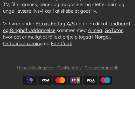
TV, film, games, bøger og magasiner og støtter børn og
unge i svære livsvilkår i at skabe et godt liv.
Vi hører under
Praxis Forlag A/S
og er en del af
Lindhardt
og Ringhof Uddannelse
sammen med
Alinea
,
GoTutor
,
hvor det er muligt at få lektiehjælp (også i
Norge
),
Ordblindetræning
og
Forstå.dk
.
Subfooter
Handelsbetingelser
Cookiepolitik
Persondatapolitik
menu
Subfooter
payment
options