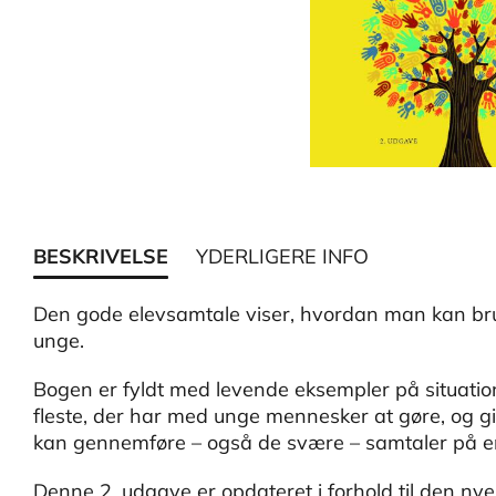
BESKRIVELSE
YDERLIGERE INFO
Den gode elevsamtale viser, hvordan man kan br
unge.
Bogen er fyldt med levende eksempler på situation
fleste, der har med unge mennesker at gøre, og gi
kan gennemføre – også de svære – samtaler på e
Denne 2. udgave er opdateret i forhold til den nye