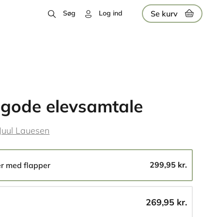
Se kurv
Søg
Log ind
gode elevsamtale
 Juul Lauesen
299,95 kr.
er med flapper
269,95 kr.