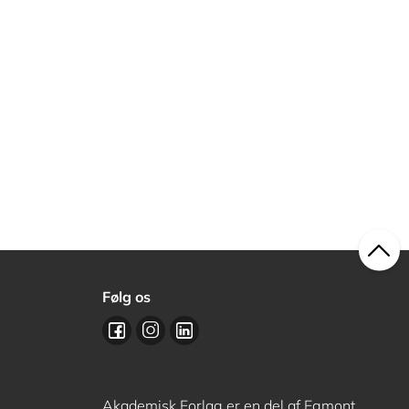
Følg os
Akademisk Forlag er en del af Egmont,