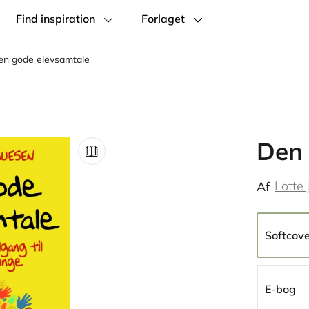
Find inspiration
Forlaget
en gode elevsamtale
Den 
Lotte
Af
Softcov
E-bog