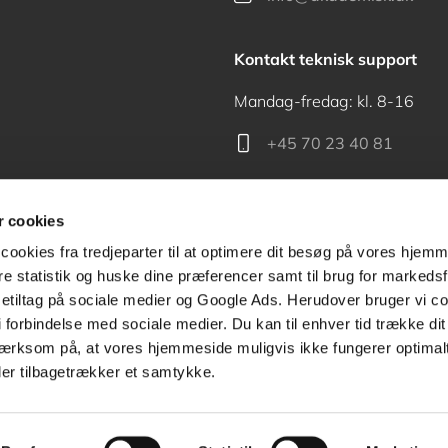
Kontakt teknisk support
Mandag-fredag: kl. 8-16
+45 70 23 40 81
support@akademisk.dk
 cookies
cookies fra tredjeparter til at optimere dit besøg på vores hjem
ere statistik og huske dine præferencer samt til brug for markedsf
tiltag på sociale medier og Google Ads. Herudover bruger vi coo
Kontakt receptionen
g i forbindelse med sociale medier. Du kan til enhver tid trække d
ærksom på, at vores hjemmeside muligvis ikke fungerer optimalt
+45 70 24 00 00
ler tilbagetrækker et samtykke.