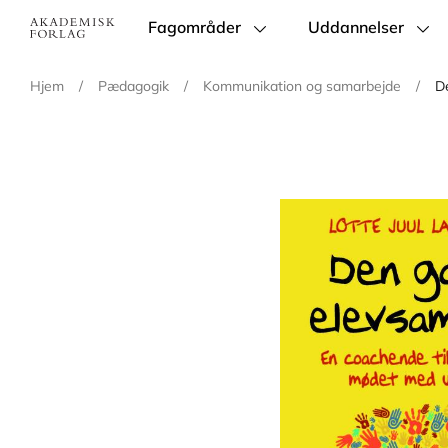
Fagområder
Uddannelser
Main
navigation
Hjem
/
Pædagogik
/
Kommunikation og samarbejde
/
D