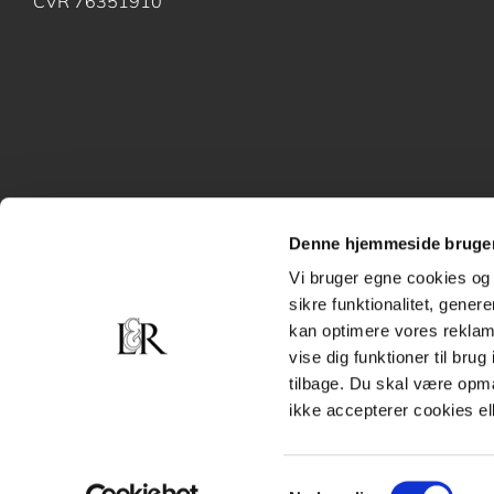
CVR 76351910
Denne hjemmeside bruger
Vi bruger egne cookies og 
sikre funktionalitet, gener
kan optimere vores reklame
vise dig funktioner til bru
tilbage. Du skal være opm
ikke accepterer cookies el
Samtykkevalg