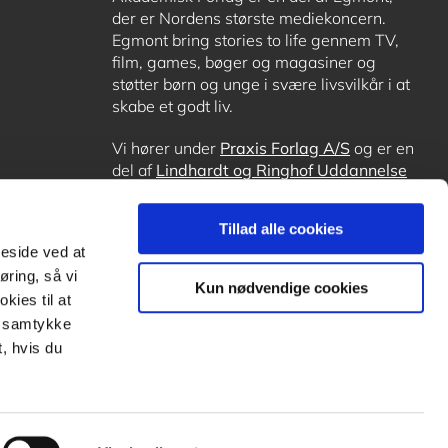
der er Nordens største mediekoncern.
Egmont bring stories to life gennem TV,
film, games, bøger og magasiner og
støtter børn og unge i svære livsvilkår i at
skabe et godt liv.
Vi hører under
Praxis Forlag A/S
og er en
del af
Lindhardt og Ringhof Uddannelse
sammen med
Alinea
,
GoTutor
, hvor det er
muligt at få lektiehjælp (også i
Norge
),
Tillad alle cookies
Ordblindetræning
og
Forstå.dk
.
meside ved at
øring, så vi
Kun nødvendige cookies
kies til at
it samtykke
, hvis du