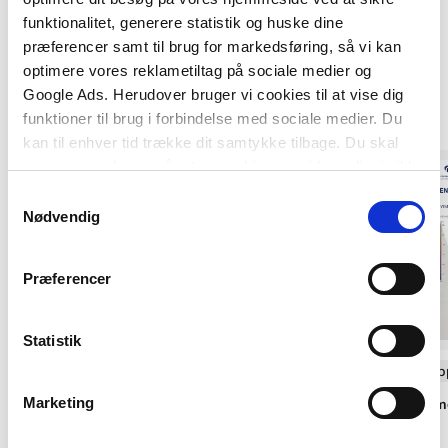
funktionalitet, generere statistik og huske dine
præferencer samt til brug for markedsføring, så vi kan
optimere vores reklametiltag på sociale medier og
Google Ads. Herudover bruger vi cookies til at vise dig
Andre har også købt
funktioner til brug i forbindelse med sociale medier. Du
kan til enhver tid trække dit samtykke tilbage. Du skal
være opmærksom på, at vores hjemmeside muligvis ikke
fungerer optimalt, hvis du ikke accepterer cookies eller
Samtykkevalg
tilbagetrækker et samtykke.
Nødvendig
Præferencer
Statistik
Softcover med flapper
Softcover med flap
Marketing
Anvisning 211: Korroderede
Anvisning 214: Kl
trådbindere i murværk
lufttæthed