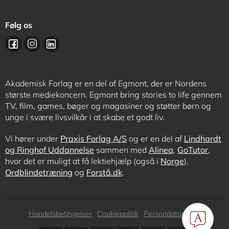
Følg os
Akademisk Forlag er en del af Egmont, der er Nordens
største mediekoncern. Egmont bring stories to life gennem
TV, film, games, bøger og magasiner og støtter børn og
unge i svære livsvilkår i at skabe et godt liv.
Vi hører under
Praxis Forlag A/S
og er en del af
Lindhardt
og Ringhof Uddannelse
sammen med
Alinea
,
GoTutor
,
hvor det er muligt at få lektiehjælp (også i
Norge
),
Ordblindetræning
og
Forstå.dk
.
Subfooter
Handelsbetingelser
Cookiepolitik
Persondatapolitik
menu