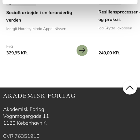
Softcover
2 formater
Resiliensprocesser 
Socialt arbejde i en foranderlig
og praksis
verden
Ida Skytte Jakobsen
Margit Harder
Maria Appel Nissen
Fra
329,95 KR.
249,00 KR.
Akademisk Forlag
Vognmagergade 11
1120 København K
CVR 76351910