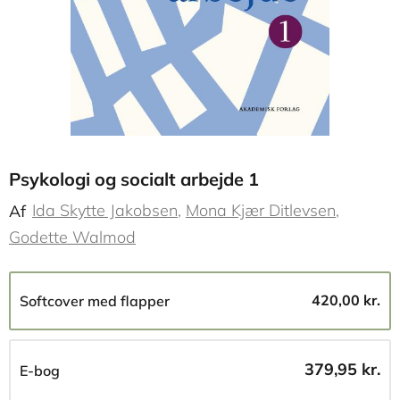
Psykologi og socialt arbejde 1
Ida Skytte Jakobsen
Mona Kjær Ditlevsen
Af
Godette Walmod
420,00 kr.
Softcover med flapper
379,95 kr.
E-bog