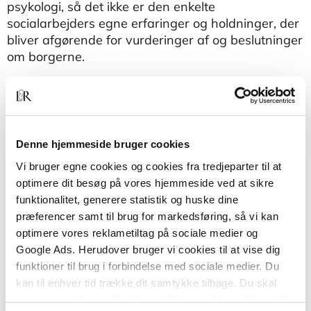
psykologi, så det ikke er den enkelte
socialarbejders egne erfaringer og holdninger, der
bliver afgørende for vurderinger af og beslutninger
om borgerne.
Psykologi og socialt arbejde 1
er en ny udgave af
Psykologi og socialt arbejde
. Alle kapitler er
opdateret, og der er tilføjet tre nye kapitler. Ettallet
er tilføjet, fordi bogen er en af to.
Denne hjemmeside bruger cookies
Bog 1 præsenterer centrale begreber, der giver et
Vi bruger egne cookies og cookies fra tredjeparter til at
grundlag for at kunne forstå, udvikle og handle i
optimere dit besøg på vores hjemmeside ved at sikre
socialt arbejde.
funktionalitet, generere statistik og huske dine
præferencer samt til brug for markedsføring, så vi kan
Bog 2 går et skridt tættere på spændingsfelterne i
optimere vores reklametiltag på sociale medier og
det daglige arbejde som socialrådgiver og giver
Google Ads. Herudover bruger vi cookies til at vise dig
indblik i praksisrettede psykologiske perspektiver
funktioner til brug i forbindelse med sociale medier. Du
og modeller.
kan til enhver tid trække dit samtykke tilbage. Du skal
være opmærksom på, at vores hjemmeside muligvis ikke