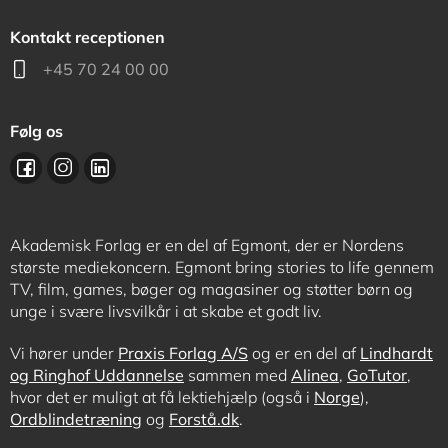
Kontakt receptionen
+45 70 24 00 00
Følg os
Akademisk Forlag er en del af Egmont, der er Nordens
største mediekoncern. Egmont bring stories to life gennem
TV, film, games, bøger og magasiner og støtter børn og
unge i svære livsvilkår i at skabe et godt liv.
Vi hører under
Praxis Forlag A/S
og er en del af
Lindhardt
og Ringhof Uddannelse
sammen med
Alinea
,
GoTutor
,
hvor det er muligt at få lektiehjælp (også i
Norge
),
Ordblindetræning
og
Forstå.dk
.