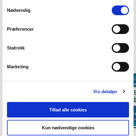
fungerer optimalt, hvis du ikke accepterer cookies eller
Samtykkevalg
tilbagetrækker et samtykke.
Nødvendig
Præferencer
Statistik
Andre har også købt
Marketing
Vis detaljer
Tillad alle cookies
Kun nødvendige cookies