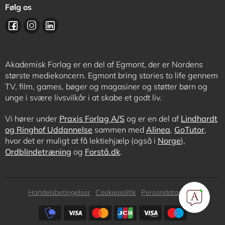
Følg os
Akademisk Forlag er en del af Egmont, der er Nordens
største mediekoncern. Egmont bring stories to life gennem
TV, film, games, bøger og magasiner og støtter børn og
unge i svære livsvilkår i at skabe et godt liv.
Vi hører under
Praxis Forlag A/S
og er en del af
Lindhardt
og Ringhof Uddannelse
sammen med
Alinea
,
GoTutor
,
hvor det er muligt at få lektiehjælp (også i
Norge
),
Ordblindetræning
og
Forstå.dk
.
Subfooter
Handelsbetingelser
Cookiepolitik
Persondatapolitik
menu
Subfooter
payment