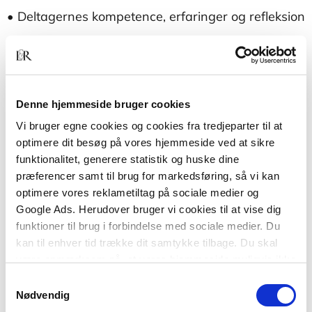
• Deltagernes kompetence, erfaringer og refleksion
• Deltageraktivitet og motivation
• Anvendelse og transfer
Denne hjemmeside bruger cookies
• Undervisningsmiljø – gruppen som læringsrum
Vi bruger egne cookies og cookies fra tredjeparter til at
Bogen henvender sig til alle, der beskæftiger sig
optimere dit besøg på vores hjemmeside ved at sikre
med undervisning af voksne inden for
funktionalitet, generere statistik og huske dine
folkeoplysning, almen voksenundervisning,
præferencer samt til brug for markedsføring, så vi kan
erhvervsrettet uddannelse, efteruddannelse og
optimere vores reklametiltag på sociale medier og
universitetsundervisning.
Google Ads. Herudover bruger vi cookies til at vise dig
funktioner til brug i forbindelse med sociale medier. Du
kan til enhver tid trække dit samtykke tilbage. Du skal
være opmærksom på, at vores hjemmeside muligvis ikke
fungerer optimalt, hvis du ikke accepterer cookies eller
Samtykkevalg
tilbagetrækker et samtykke.
Nødvendig