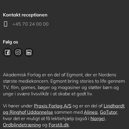
Kontakt receptionen
+45 70 24 00 00
Følg os
Akademisk Forlag er en del af Egmont, der er Nordens
største mediekoncern. Egmont bring stories to life gennem
TV, film, games, bøger og magasiner og støtter børn og
unge i svære livsvilkår i at skabe et godt liv.
Vi hører under
Praxis Forlag A/S
og er en del af
Lindhardt
og Ringhof Uddannelse
sammen med
Alinea
,
GoTutor
,
hvor det er muligt at få lektiehjælp (også i
Norge
),
Ordblindetræning
og
Forstå.dk
.