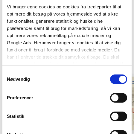
Vi bruger egne cookies og cookies fra tredjeparter til at
optimere dit besøg på vores hjemmeside ved at sikre
funktionalitet, generere statistik og huske dine
præferencer samt til brug for markedsføring, så vi kan
optimere vores reklametiltag på sociale medier og
Google Ads. Herudover bruger vi cookies til at vise dig
funktioner til brug i forbindelse med sociale medier. Du
kan til enhver tid trække dit samtykke tilbage. Du skal
Andre har også købt
være opmærksom på, at vores hjemmeside muligvis ikke
fungerer optimalt, hvis du ikke accepterer cookies eller
Samtykkevalg
tilbagetrækker et samtykke.
Nødvendig
Præferencer
Statistik