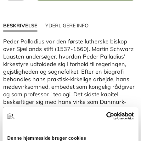
BESKRIVELSE
YDERLIGERE INFO
Peder Palladius var den første lutherske biskop
over Sjællands stift (1537-1560). Martin Schwarz
Lausten undersøger, hvordan Peder Palladius'
kirkestyre udfoldede sig i forhold til regeringen,
gejstligheden og sognefolket. Efter en biografi
behandles hans praktisk-kirkelige arbejde, hans
mødevirksomhed, embedet som kongelig rådgiver
og som professor i teologi. Det sidste kapitel
beskæftiger sig med hans virke som Danmark-
Norges 'overbiskop', dvs. hans tilsyn med de
kirkelige forhold i de områder, som hørte under det
danske rige – Island, Rügen, Gotland, Norge og
Færøerne.
Denne hjemmeside bruger cookies