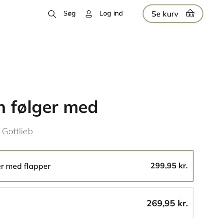
Se kurv
Søg
Log ind
 følger med
 Gottlieb
299,95 kr.
er med flapper
269,95 kr.