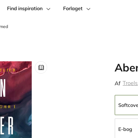
Find inspiration
Forlaget
 med
Aben
Troels
Af
Softcov
E-bog