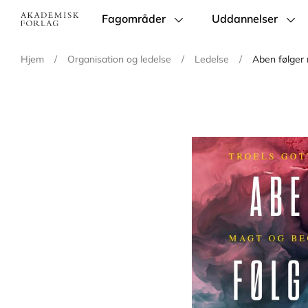
Fagområder
Uddannelser
Main
navigation
Hjem
/
Organisation og ledelse
/
Ledelse
/
Aben følger