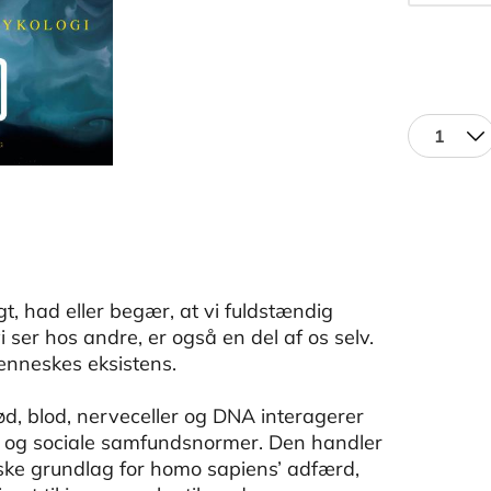
1
gt, had eller begær, at vi fuldstændig
vi ser hos andre, er også en del af os selv.
enneskes eksistens.
 blod, nerveceller og DNA interagerer
e og sociale samfundsnormer. Den handler
iske grundlag for homo sapiens’ adfærd,