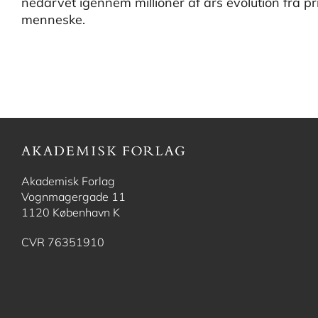
nedarvet igennem millioner af års evolution fra pr
menneske.
Akademisk Forlag
Vognmagergade 11
1120 København K
CVR 76351910