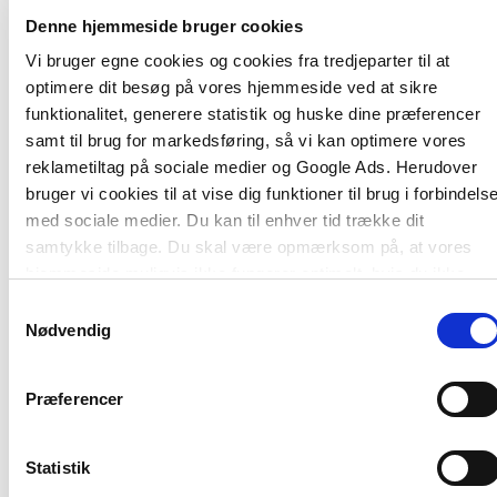
Af samme forfatter
Denne hjemmeside bruger cookies
Vi bruger egne cookies og cookies fra tredjeparter til at
optimere dit besøg på vores hjemmeside ved at sikre
funktionalitet, generere statistik og huske dine præferencer
samt til brug for markedsføring, så vi kan optimere vores
reklametiltag på sociale medier og Google Ads. Herudover
bruger vi cookies til at vise dig funktioner til brug i forbindels
med sociale medier. Du kan til enhver tid trække dit
samtykke tilbage. Du skal være opmærksom på, at vores
hjemmeside muligvis ikke fungerer optimalt, hvis du ikke
accepterer cookies eller tilbagetrækker et samtykke.
Samtykkevalg
Nødvendig
Softcover
2 formater
Præferencer
Rum i arbejde
Organisationer i ar
Gitte Andersen
Peter Holdt Christensen
Peter Holdt Christensen
Statistik