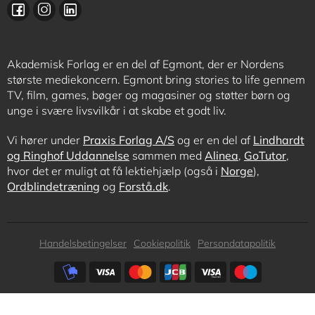
Akademisk Forlag er en del af Egmont, der er Nordens
største mediekoncern. Egmont bring stories to life gennem
TV, film, games, bøger og magasiner og støtter børn og
unge i svære livsvilkår i at skabe et godt liv.
Vi hører under
Praxis Forlag A/S
og er en del af
Lindhardt
og Ringhof Uddannelse
sammen med
Alinea
,
GoTutor
,
hvor det er muligt at få lektiehjælp (også i
Norge
),
Ordblindetræning
og
Forstå.dk
.
Subfooter
Handelsbetingelser
Cookiepolitik
Persondatapolitik
menu
Subfooter
payment
options