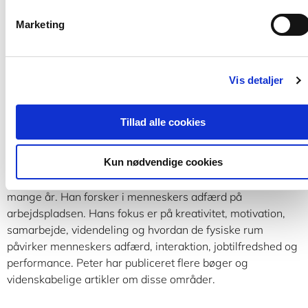
Fra
Marketing
299,95 KR.
359,95 KR.
Vis detaljer
Tillad alle cookies
Peter Holdt Christensen
Kun nødvendige cookies
Peter Holdt Christensen, ph.d., er lektor ved Copenhagen
Business School og har undervist i organisationsteori i
mange år. Han forsker i menneskers adfærd på
arbejdspladsen. Hans fokus er på kreativitet, motivation,
samarbejde, videndeling og hvordan de fysiske rum
påvirker menneskers adfærd, interaktion, jobtilfredshed og
performance. Peter har publiceret flere bøger og
videnskabelige artikler om disse områder.