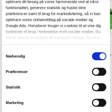
optimere dit besøg på vores hjemmeside ved at sikre
funktionalitet, generere statistik og huske dine
præferencer samt til brug for markedsføring, så vi kan
optimere vores reklametiltag på sociale medier og
Google Ads. Herudover bruger vi cookies til at vise dig
funktioner til brug i forbindelse med sociale medier. Du
kan til enhver tid trække dit samtykke tilbage. Du skal
Hardcover
Hardcover
være opmærksom på, at vores hjemmeside muligvis ikke
Hit med udtalen og Palle Post
Viborg materialet
fungerer optimalt, hvis du ikke accepterer cookies eller
Samtykkevalg
screening
Elsebeth Pedersen
Git
tilbagetrækker et samtykke.
Nødvendig
Gitte Skyum Kjøge
Laila Jeppesen
Præferencer
495,00 KR.
773,75 KR.
Statistik
Marketing