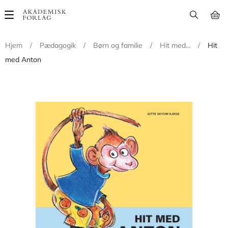
Main
navigation
Hjem
/
Pædagogik
/
Børn og familie
/
Hit med...
/
Hit
med Anton