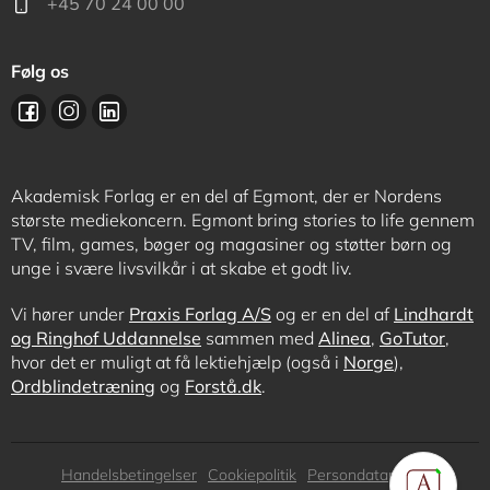
+45 70 24 00 00
Følg os
Akademisk Forlag er en del af Egmont, der er Nordens
største mediekoncern. Egmont bring stories to life gennem
TV, film, games, bøger og magasiner og støtter børn og
unge i svære livsvilkår i at skabe et godt liv.
Vi hører under
Praxis Forlag A/S
og er en del af
Lindhardt
og Ringhof Uddannelse
sammen med
Alinea
,
GoTutor
,
hvor det er muligt at få lektiehjælp (også i
Norge
),
Ordblindetræning
og
Forstå.dk
.
Subfooter
Handelsbetingelser
Cookiepolitik
Persondatapolitik