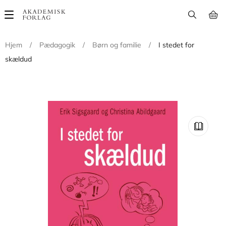
Main
navigation
Hjem
/
Pædagogik
/
Børn og familie
/
I stedet for
skældud