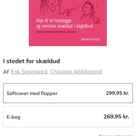
I stedet for skældud
Erik Sigsgaard
Christina Abildgaard
Af
299,95 kr.
Softcover med flapper
269,95 kr.
E-bog