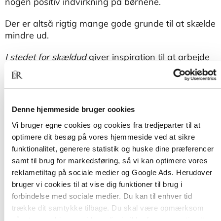
nogen positiv indvirkning på børnene.
Der er altså rigtig mange gode grunde til at skælde
mindre ud.
I stedet for skældud
giver inspiration til at arbejde
fagligt med at begrænse skældud i
daginstitutioner. Erik Sigsgaard og Christina
Abildgaard tager fat i, hvem, hvornår og hvor der
typisk skældes ud, og hvordan man som
Denne hjemmeside bruger cookies
enkeltperson, som stueteam og som institution kan
Vi bruger egne cookies og cookies fra tredjeparter til at
styre uden om de situationer, der typisk udløser
optimere dit besøg på vores hjemmeside ved at sikre
skældud – eller håndtere dem på en anden måde.
funktionalitet, generere statistik og huske dine præferencer
samt til brug for markedsføring, så vi kan optimere vores
reklametiltag på sociale medier og Google Ads. Herudover
bruger vi cookies til at vise dig funktioner til brug i
forbindelse med sociale medier. Du kan til enhver tid
trække dit samtykke tilbage. Du skal være opmærksom
på, at vores hjemmeside muligvis ikke fungerer optimalt,