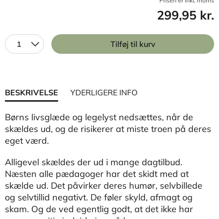
Prisen er inkl, moms
299,95 kr.
1
Tilføj til kurv
BESKRIVELSE
YDERLIGERE INFO
Børns livsglæde og legelyst nedsættes, når de
skældes ud, og de risikerer at miste troen på deres
eget værd.
Alligevel skældes der ud i mange dagtilbud.
Næsten alle pædagoger har det skidt med at
skælde ud. Det påvirker deres humør, selvbillede
og selvtillid negativt. De føler skyld, afmagt og
skam. Og de ved egentlig godt, at det ikke har