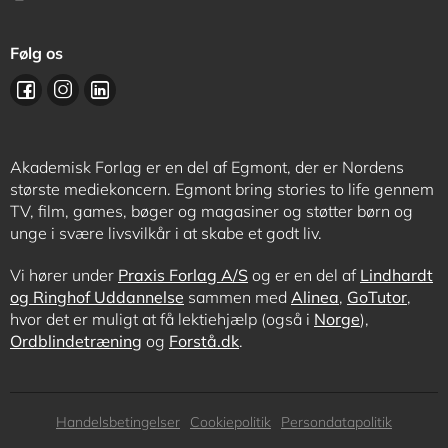
Følg os
Akademisk Forlag er en del af Egmont, der er Nordens
største mediekoncern. Egmont bring stories to life gennem
TV, film, games, bøger og magasiner og støtter børn og
unge i svære livsvilkår i at skabe et godt liv.
Vi hører under
Praxis Forlag A/S
og er en del af
Lindhardt
og Ringhof Uddannelse
sammen med
Alinea
,
GoTutor
,
hvor det er muligt at få lektiehjælp (også i
Norge
),
Ordblindetræning
og
Forstå.dk
.
Subfooter
Handelsbetingelser
Cookiepolitik
Persondatapolitik
menu