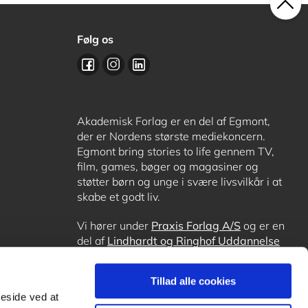
Følg os
Akademisk Forlag er en del af Egmont,
der er Nordens største mediekoncern.
Egmont bring stories to life gennem TV,
film, games, bøger og magasiner og
støtter børn og unge i svære livsvilkår i at
skabe et godt liv.
Vi hører under
Praxis Forlag A/S
og er en
del af
Lindhardt og Ringhof Uddannelse
sammen med
Alinea
,
GoTutor
, hvor det er
muligt at få lektiehjælp (også i
Norge
),
Tillad alle cookies
Ordblindetræning
og
Forstå.dk
.
meside ved at