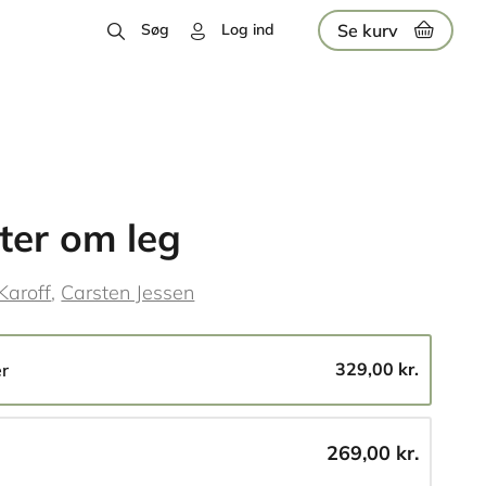
Se kurv
Søg
Log ind
ter om leg
Karoff
Carsten Jessen
329,00 kr.
er
269,00 kr.