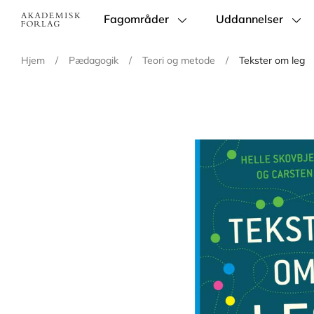
Fagområder
Uddannelser
Main
navigation
Hjem
/
Pædagogik
/
Teori og metode
/
Tekster om leg