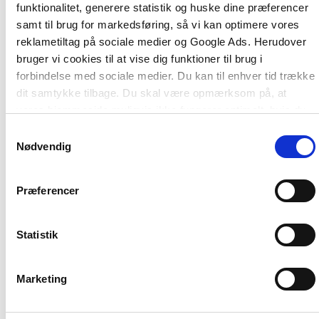
forskellige bud på, hvordan man som fagperson
funktionalitet, generere statistik og huske dine præferencer
forebygger mobning eller handler, hvis man
samt til brug for markedsføring, så vi kan optimere vores
oplever en børnegruppe, der er præget af
reklametiltag på sociale medier og Google Ads. Herudover
mobning. Emnerne i bogen favner vidt og er både
bruger vi cookies til at vise dig funktioner til brug i
målrettet arbejdet med større og mindre børn i
forbindelse med sociale medier. Du kan til enhver tid trække
daginstitution og skole.
dit samtykke tilbage. Du skal være opmærksom på, at
vores hjemmeside muligvis ikke fungerer optimalt, hvis du
Mobning – viden og værktøjer
kan læses fra ende
ikke accepterer cookies eller tilbagetrækker et samtykke.
Samtykkevalg
til anden eller bruges som opslagsværk. Efter hvert
Nødvendig
kapitel finder du gode råd, arbejdsspørgsmål eller
anbefalinger, som kan stimulere til videre
Præferencer
refleksion og nye tiltag.
Antologien er udgivet i samarbejde med Mary
Statistik
Fonden og Red Barnet, der sammen står bag det
forebyggende antimobbeprogram Fri for Mobberi.
Marketing