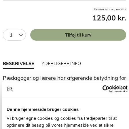
Prisen er inkl, moms
125,00 kr.
1
Tilføj til kurv
BESKRIVELSE
YDERLIGERE INFO
Pædagoger og lærere har afgørende betydning for
at skabe de mobbefrie miljøer og stærke
børnefællesskaber, der er grundlæggende for
børns trivsel og positive udvikling
Denne hjemmeside bruger cookies
Mobning – viden og værktøjer
er en håndsrækning
til dette vigtige arbejde. Bogen præsenterer den
Vi bruger egne cookies og cookies fra tredjeparter til at
nyeste viden om mobningens mekanismer og giver
optimere dit besøg på vores hjemmeside ved at sikre