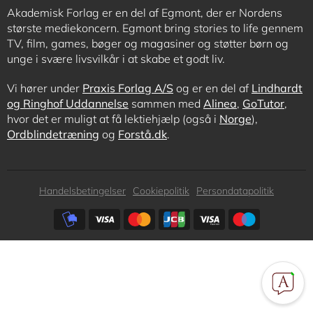
Akademisk Forlag er en del af Egmont, der er Nordens
største mediekoncern. Egmont bring stories to life gennem
TV, film, games, bøger og magasiner og støtter børn og
unge i svære livsvilkår i at skabe et godt liv.
Vi hører under
Praxis Forlag A/S
og er en del af
Lindhardt
og Ringhof Uddannelse
sammen med
Alinea
,
GoTutor
,
hvor det er muligt at få lektiehjælp (også i
Norge
),
Ordblindetræning
og
Forstå.dk
.
Subfooter
Handelsbetingelser
Cookiepolitik
Persondatapolitik
menu
Subfooter
payment
options