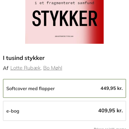
I tusind stykker
Lotte Rubæk
Bo Møhl
Af
449,95 kr.
Softcover med flapper
409,95 kr.
e-bog