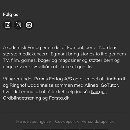
Følg os
Akademisk Forlag er en del af Egmont, der er Nordens
største mediekoncern. Egmont bring stories to life gennem
TV, film, games, bøger og magasiner og støtter børn og
unge i svære livsvilkår i at skabe et godt liv.
Vi hører under
Praxis Forlag A/S
og er en del af
Lindhardt
og Ringhof Uddannelse
sammen med
Alinea
,
GoTutor
,
hvor det er muligt at få lektiehjælp (også i
Norge
),
Ordblindetræning
og
Forstå.dk
.
Subfooter
Handelsbetingelser
Cookiepolitik
Persondatapolitik
menu