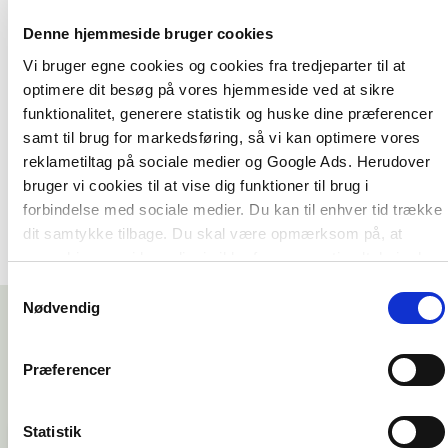
og samfundsmæssige faktorer integreret med
individuelle psykologiske faktorer kan have
Denne hjemmeside bruger cookies
indflydelse på selvskadens udbredelse. De samler
Vi bruger egne cookies og cookies fra tredjeparter til at
til sidst brikkerne igen med bud på fælles
optimere dit besøg på vores hjemmeside ved at sikre
behandlingsprincipper og ikke mindst nye
funktionalitet, generere statistik og huske dine præferencer
samfundsnormer, som sætter retningen for en
samt til brug for markedsføring, så vi kan optimere vores
fremtid, hvor vi alle hænger bedre sammen.
reklametiltag på sociale medier og Google Ads. Herudover
bruger vi cookies til at vise dig funktioner til brug i
forbindelse med sociale medier. Du kan til enhver tid trække
dit samtykke tilbage. Du skal være opmærksom på, at
vores hjemmeside muligvis ikke fungerer optimalt, hvis du
ikke accepterer cookies eller tilbagetrækker et samtykke.
Samtykkevalg
Nødvendig
Præferencer
Statistik