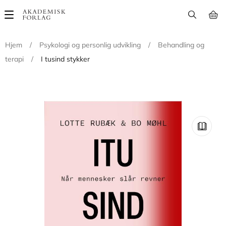
Main
navigation
Hjem
/
Psykologi og personlig udvikling
/
Behandling og
terapi
/
I tusind stykker