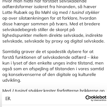
Hvor man hidtil har forstået selvskadende
adfærdsformer isoleret fra hinanden, så hæver
Lotte Rubæk og Bo Møhl sig med
I tusind stykker
op over silotænkningen for at forklare, hvordan
disse hænger sammen på tværs. Med et bredere
selvskadebegreb stiller de skarpt på
lighedspunkter mellem direkte selvskade, indirekte
selvskade, selvskade by proxy og digital selvskade.
Samtidig graver de et spadestik dybere for at
forstå funktionen af selvskadende adfærd – ikke
kun i lyset af den enkelte unges indre tilstand, men
også som en afspejling af tilstanden i vores samtid
og konsekvenserne af den digitale og kulturelle
udvikling.
Med
I tusind stykker
kaster forfatterne brikkerne op
i luften, når de på baggrund af den nyeste
forskning giver læseren indsigt i, hvordan kulturelle