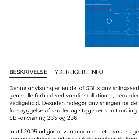
BESKRIVELSE
YDERLIGERE INFO
Denne anvisning er en del af SBi´s anvisningsser
generelle forhold ved vandinstallationer, herunder 
vedligehold. Desuden redegør anvisningen for de g
forebyggelse af skader og støjgener samt måling a
SBi-anvisning 235 og 236.
Indtil 2005 udgjorde vandnormen det lovmæssige g
vandinstallationer udføres så de opfylder de krav