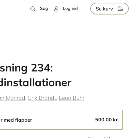
Se kurv
Søg
Log ind
sning 234:
installationer
en Monrad
Erik Brandt
Leon Buhl
500,00 kr.
er med flapper