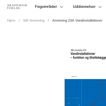
Fagområder
Uddannelser
Main
navigation
Hjem
/
SBI Anvisning
/
Anvisning 234: Vandinstallationer