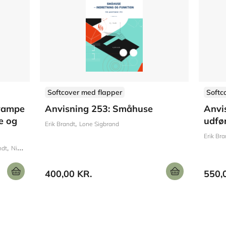
Softcover med flapper
Softc
vampe
Anvisning 253: Småhuse
Anvi
e og
udfø
Erik Brandt
Lone Sigbrand
Erik Bra
ndt
Niels Erik Ebbehøj
Lars Gunnarsen
400,00 KR.
550,