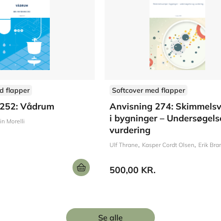
d flapper
Softcover med flapper
 252: Vådrum
Anvisning 274: Skimmels
i bygninger – Undersøgels
in Morelli
vurdering
Ulf Thrane
Kasper Cordt Olsen
Erik Bra
500,00 KR.
Se alle