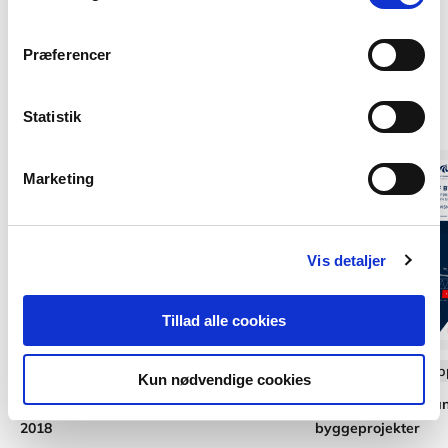
Præferencer
Af samme forfatter
Statistik
Marketing
Vis detaljer
Tillad alle cookies
Softcover med flapper
Softcover med flap
Kun nødvendige cookies
Anvisning 272: Bygningsreglement
Anvisning 246: Gra
2018
byggeprojekter