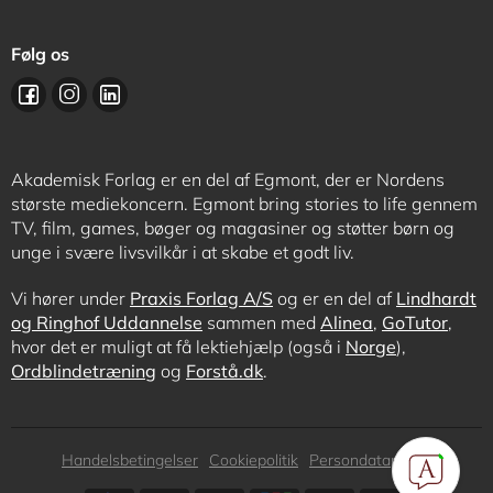
Følg os
Akademisk Forlag er en del af Egmont, der er Nordens
største mediekoncern. Egmont bring stories to life gennem
TV, film, games, bøger og magasiner og støtter børn og
unge i svære livsvilkår i at skabe et godt liv.
Vi hører under
Praxis Forlag A/S
og er en del af
Lindhardt
og Ringhof Uddannelse
sammen med
Alinea
,
GoTutor
,
hvor det er muligt at få lektiehjælp (også i
Norge
),
Ordblindetræning
og
Forstå.dk
.
Subfooter
Handelsbetingelser
Cookiepolitik
Persondatapolitik
menu