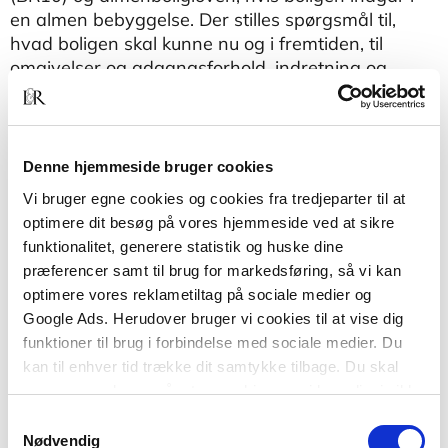
en almen bebyggelse. Der stilles spørgsmål til,
hvad boligen skal kunne nu og i fremtiden, til
omgivelser og adgangsforhold, indretning og
indeklima.
Anvisningen gælder også for bygninger udført
efter BR15, da der i forhold til BR10 ikke er ændret
Denne hjemmeside bruger cookies
i bestemmelserne, som anvisningen knytter sig til.
Vi bruger egne cookies og cookies fra tredjeparter til at
Formålet med anvisningen er, at bygherre og
optimere dit besøg på vores hjemmeside ved at sikre
rådgivere allerede tidligt i en bygge- eller
funktionalitet, generere statistik og huske dine
renoveringsproces forholder sig til aspekter og
præferencer samt til brug for markedsføring, så vi kan
krav vedrørende tilgængelighed i etageboliger.
optimere vores reklametiltag på sociale medier og
Google Ads. Herudover bruger vi cookies til at vise dig
funktioner til brug i forbindelse med sociale medier. Du
kan til enhver tid trække dit samtykke tilbage. Du skal
være opmærksom på, at vores hjemmeside muligvis ikke
fungerer optimalt, hvis du ikke accepterer cookies eller
Samtykkevalg
tilbagetrækker et samtykke.
Nødvendig