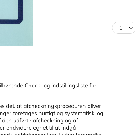
1
lhørende Check- og indstillingsliste for
res det, at afcheckningsproceduren bliver
inger foretages hurtigt og systematisk, og
f den udførte afcheckning og af
r endvidere egnet til at indgå i
 med ventilationsanlæg. Listen forhandles i