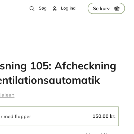
Se kurv
Søg
Log ind
sning 105: Afcheckning
entilationsautomatik
ielsen
150,00 kr.
er med flapper