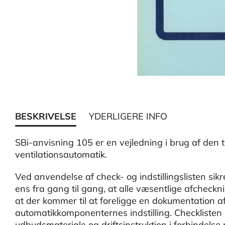
BESKRIVELSE
YDERLIGERE INFO
SBi-anvisning 105 er en vejledning i brug af den ti
ventilationsautomatik.
Ved anvendelse af check- og indstillingslisten sik
ens fra gang til gang, at alle væsentlige afcheckn
at der kommer til at foreligge en dokumentation a
automatikkomponenternes indstilling. Checklisten e
udbudsmateriale og driftsinstruktion i forbindelse