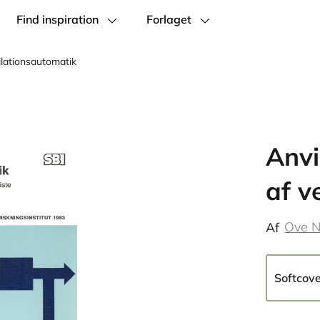
Find inspiration
Forlaget
ilationsautomatik
Anvi
af v
Ove N
Af
Softcov