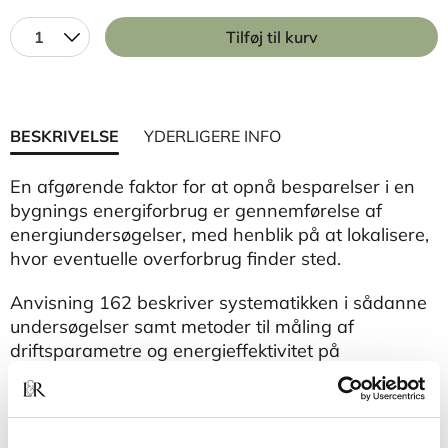
1
Tilføj til kurv
BESKRIVELSE
YDERLIGERE INFO
En afgørende faktor for at opnå besparelser i en
bygnings energiforbrug er gennemførelse af
energiundersøgelser, med henblik på at lokalisere,
hvor eventuelle overforbrug finder sted.
Anvisning 162 beskriver systematikken i sådanne
undersøgelser samt metoder til måling af
driftsparametre og energieffektivitet på
anlægsdele og -komponenter i varme- og
ventilationsanlæg. Anvisningen henvender sig til
rådgivende ingeniører, udførende virksomheder,
komponentleverandører, VKO-konsulenter og