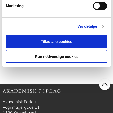
Marketing
Softcover med flapper
Anvisning 213: Bygningers
Vis detaljer
energibehov
Søren Aggerholm
Tillad alle cookies
350,00 KR.
Kun nødvendige cookies
Akademisk Forlag
Vognmagergade 11
1120 København K