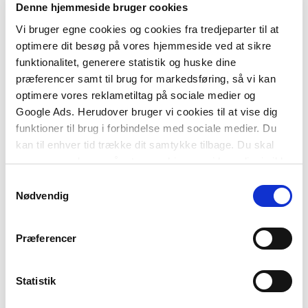
Denne hjemmeside bruger cookies
større driftsorganisationer.
Vi bruger egne cookies og cookies fra tredjeparter til at
optimere dit besøg på vores hjemmeside ved at sikre
funktionalitet, generere statistik og huske dine
præferencer samt til brug for markedsføring, så vi kan
optimere vores reklametiltag på sociale medier og
Google Ads. Herudover bruger vi cookies til at vise dig
funktioner til brug i forbindelse med sociale medier. Du
kan til enhver tid trække dit samtykke tilbage. Du skal
være opmærksom på, at vores hjemmeside muligvis ikke
Andre har også købt
fungerer optimalt, hvis du ikke accepterer cookies eller
Samtykkevalg
tilbagetrækker et samtykke.
Nødvendig
Præferencer
Statistik