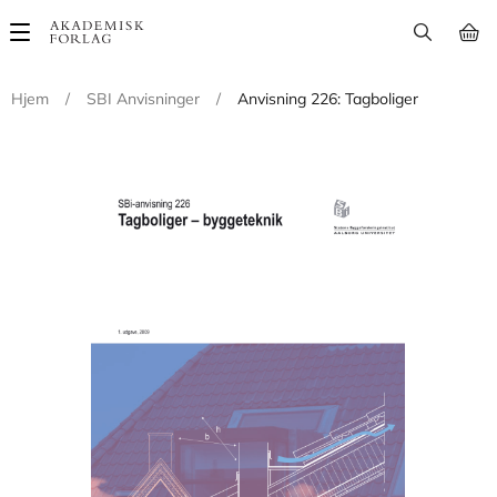
Main
navigation
Hjem
/
SBI Anvisninger
/
Anvisning 226: Tagboliger