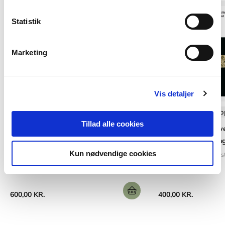
Statistik
Marketing
Vis detaljer
Softcover med flapper
Softcover med flap
Tillad alle cookies
Anvisning 280:
Anvisning 207: Anv
Varmeisoleringsmaterialer og deres
alternative isoleri
anvendelse
Kun nødvendige cookies
Carsten Pedersen
Erns
Ernst Jan de Place Hansen
Birgit Rasmussen
Freja Nygaard Rasmussen
Gu
600,00 KR.
400,00 KR.