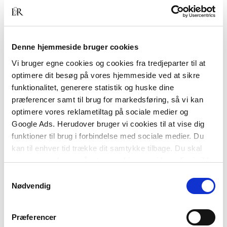
og professionelle bygningsejere kan med fordel
læse med.
Anvisningen er en del af et tagboligprojekt, hvor
Denne hjemmeside bruger cookies
SBi-anvisning 225, Etablering af tagboliger,
Vi bruger egne cookies og cookies fra tredjeparter til at
gennemgår beslutningsfasen fra ide til realisering.
optimere dit besøg på vores hjemmeside ved at sikre
funktionalitet, generere statistik og huske dine
præferencer samt til brug for markedsføring, så vi kan
optimere vores reklametiltag på sociale medier og
Google Ads. Herudover bruger vi cookies til at vise dig
funktioner til brug i forbindelse med sociale medier. Du
kan til enhver tid trække dit samtykke tilbage. Du skal
være opmærksom på, at vores hjemmeside muligvis ikke
fungerer optimalt, hvis du ikke accepterer cookies eller
Samtykkevalg
Af samme forfatter
tilbagetrækker et samtykke.
Nødvendig
Præferencer