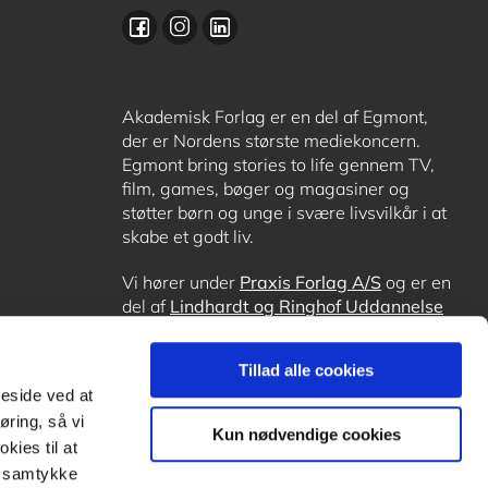
Akademisk Forlag er en del af Egmont,
der er Nordens største mediekoncern.
Egmont bring stories to life gennem TV,
film, games, bøger og magasiner og
støtter børn og unge i svære livsvilkår i at
skabe et godt liv.
Vi hører under
Praxis Forlag A/S
og er en
del af
Lindhardt og Ringhof Uddannelse
sammen med
Alinea
,
GoTutor
, hvor det er
muligt at få lektiehjælp (også i
Norge
),
Tillad alle cookies
Ordblindetræning
og
Forstå.dk
.
meside ved at
øring, så vi
Kun nødvendige cookies
kies til at
it samtykke