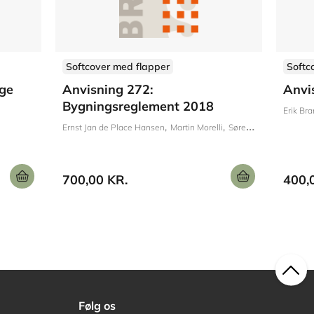
Softcover med flapper
Softc
ige
Anvisning 272:
Anvi
Bygningsreglement 2018
Erik Bra
Ernst Jan de Place Hansen
Martin Morelli
Søren Ginnerup
700,00 KR.
400,
Følg os