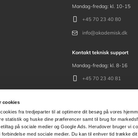
Mandag-fredag: kl. 10-15
+45 70 23 40 80
info@akademisk.dk
Kontakt teknisk support
Mandag-fredag: kl. 8-16
+45 70 23 40 81
support@akademisk.dk
 cookies
cookies fra tredjeparter til at optimere dit besøg på vores hjem
ere statistik og huske dine præferencer samt til brug for markedsf
tiltag på sociale medier og Google Ads. Herudover bruger vi coo
Kontakt receptionen
g i forbindelse med sociale medier. Du kan til enhver tid trække d