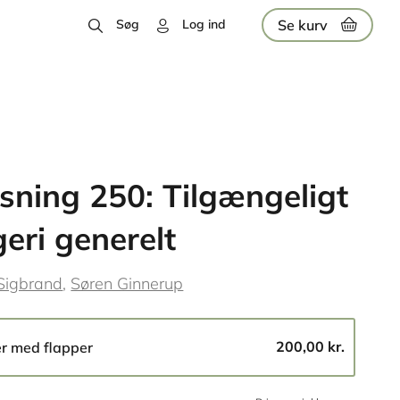
Se kurv
Søg
Log ind
sning 250: Tilgængeligt
eri generelt
Sigbrand
Søren Ginnerup
200,00 kr.
er med flapper