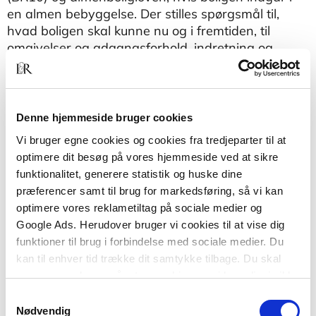
en almen bebyggelse. Der stilles spørgsmål til,
hvad boligen skal kunne nu og i fremtiden, til
omgivelser og adgangsforhold, indretning og
indeklima.
Anvisningen gælder også for bygninger udført
efter BR15, da der i forhold til BR10 ikke er ændret
Denne hjemmeside bruger cookies
i bestemmelserne, som anvisningen knytter sig til.
Vi bruger egne cookies og cookies fra tredjeparter til at
Formålet med anvisningen er, at bygherre og
optimere dit besøg på vores hjemmeside ved at sikre
rådgivere allerede tidligt i en bygge- eller
funktionalitet, generere statistik og huske dine
renoveringsproces forholder sig til aspekter og
præferencer samt til brug for markedsføring, så vi kan
krav vedrørende tilgængelighed i etageboliger.
optimere vores reklametiltag på sociale medier og
Google Ads. Herudover bruger vi cookies til at vise dig
funktioner til brug i forbindelse med sociale medier. Du
kan til enhver tid trække dit samtykke tilbage. Du skal
være opmærksom på, at vores hjemmeside muligvis ikke
fungerer optimalt, hvis du ikke accepterer cookies eller
Samtykkevalg
tilbagetrækker et samtykke.
Nødvendig