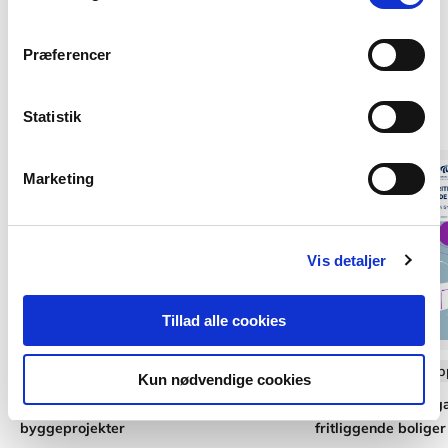
Præferencer
Af samme forfatter
Statistik
Marketing
Vis detaljer
Tillad alle cookies
Softcover med flapper
Softcover med flap
Kun nødvendige cookies
Anvisning 246: Granskning af
Anvisning 260: Til
byggeprojekter
fritliggende boliger