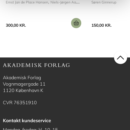
Ernst Jan de Place Hansen
Niels-Jørgen Aagaard
Søren Ginnerup
Søren Ginnerup
300,00 KR.
150,00 KR.
Akademisk Forlag
Vognmagergade 11
1120 København K
CVR 76351910
Kontakt kundeservice
Mandag-fredag: kl. 10-15