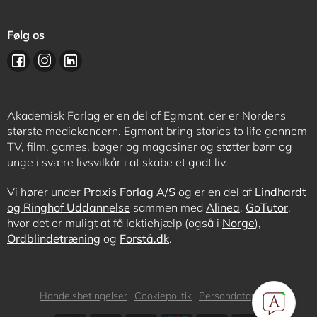
Følg os
Akademisk Forlag er en del af Egmont, der er Nordens
største mediekoncern. Egmont bring stories to life gennem
TV, film, games, bøger og magasiner og støtter børn og
unge i svære livsvilkår i at skabe et godt liv.
Vi hører under
Praxis Forlag A/S
og er en del af
Lindhardt
og Ringhof Uddannelse
sammen med
Alinea
,
GoTutor
,
hvor det er muligt at få lektiehjælp (også i
Norge
),
Ordblindetræning
og
Forstå.dk
.
Subfooter
Handelsbetingelser
Cookiepolitik
Persondatapolitik
menu