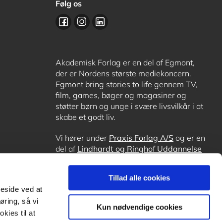
Følg os
Akademisk Forlag er en del af Egmont,
der er Nordens største mediekoncern.
Egmont bring stories to life gennem TV,
film, games, bøger og magasiner og
støtter børn og unge i svære livsvilkår i at
skabe et godt liv.
Vi hører under
Praxis Forlag A/S
og er en
del af
Lindhardt og Ringhof Uddannelse
sammen med
Alinea
,
GoTutor
, hvor det er
muligt at få lektiehjælp (også i
Norge
),
Tillad alle cookies
Ordblindetræning
og
Forstå.dk
.
meside ved at
øring, så vi
Kun nødvendige cookies
kies til at