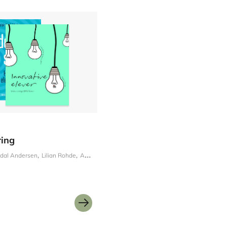
ring
udal Andersen
Lilian Rohde
Anja Lea Olsen
Merete Brudholm
Pernille Sørense