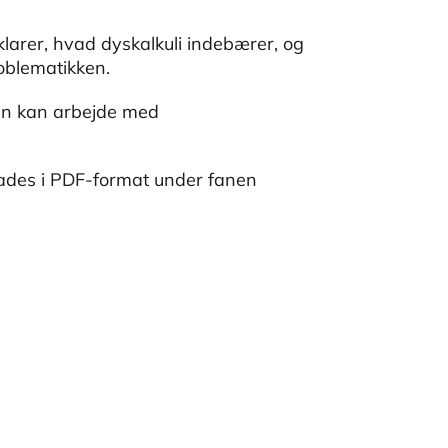
klarer, hvad dyskalkuli indebærer, og
roblematikken.
man kan arbejde med
oades i PDF-format under fanen