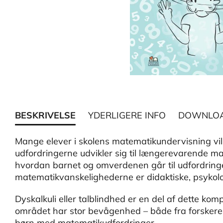
BESKRIVELSE
YDERLIGERE INFO
DOWNLO
Mange elever i skolens matematikundervisning vil
udfordringerne udvikler sig til længerevarende m
hvordan barnet og omverdenen går til udfordringe
matematikvanskelighederne er didaktiske, psykologi
Dyskalkuli eller talblindhed er en del af dette ko
området har stor bevågenhed – både fra forskere o
børn med matematikudfordringer.