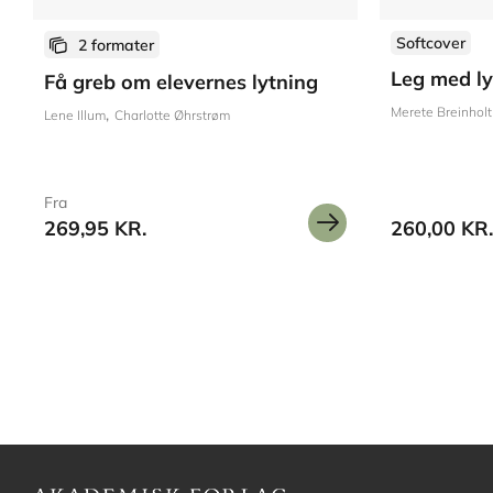
Softcover
2 formater
Leg med ly
Få greb om elevernes lytning
Merete Breinholt
Lene Illum
Charlotte Øhrstrøm
Fra
269,95 KR.
260,00 KR.