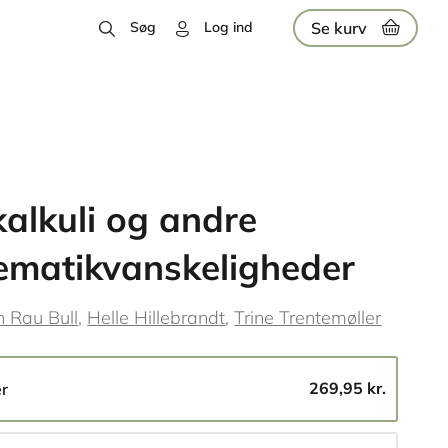
Se kurv
Søg
Log ind
alkuli og andre
matikvanskeligheder
n Rau Bull
Helle Hillebrandt
Trine Trentemøller
269,95 kr.
er