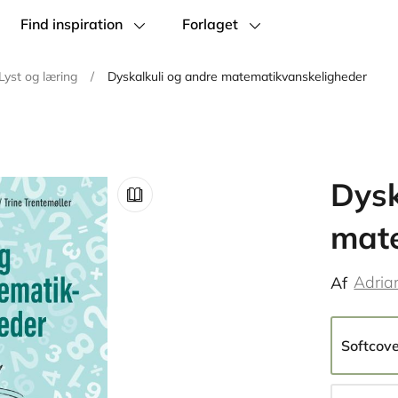
Find inspiration
Forlaget
Lyst og læring
/
Dyskalkuli og andre matematikvanskeligheder
Dysk
mate
Adria
Af
Softcov