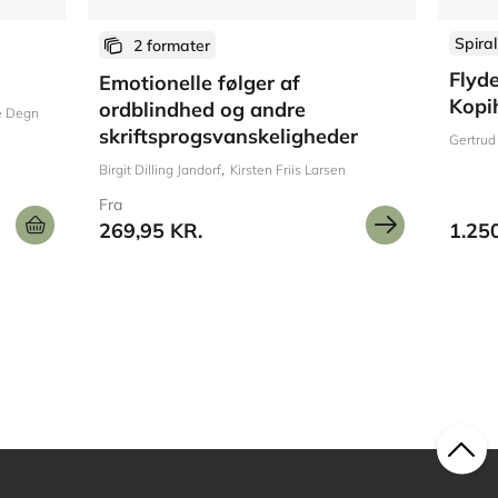
Spiral
2 formater
Flyde
Emotionelle følger af
Kopi
ordblindhed og andre
e Degn
skriftsprogsvanskeligheder
Gertrud
Birgit Dilling Jandorf
Kirsten Friis Larsen
Fra
269,95 KR.
1.25