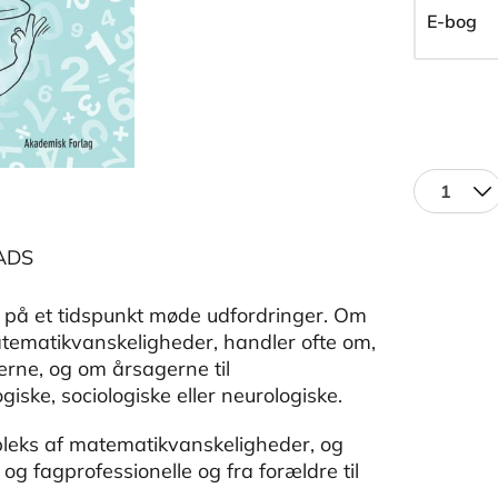
E-bog
1
ADS
 på et tidspunkt møde udfordringer. Om
atematikvanskeligheder, handler ofte om,
rne, og om årsagerne til
ske, sociologiske eller neurologiske.
mpleks af matematikvanskeligheder, og
g fagprofessionelle og fra forældre til