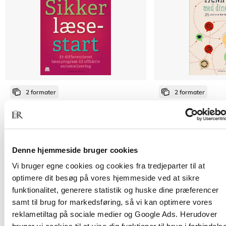
2 formater
2 formater
Sikker læsestart
TÆNK HØJT med din
Pernille Frost
Peter Worley
Denne hjemmeside bruger cookies
Fra
Fra
Vi bruger egne cookies og cookies fra tredjeparter til at
309,95 KR.
309,95 KR.
optimere dit besøg på vores hjemmeside ved at sikre
funktionalitet, generere statistik og huske dine præferencer
samt til brug for markedsføring, så vi kan optimere vores
reklametiltag på sociale medier og Google Ads. Herudover