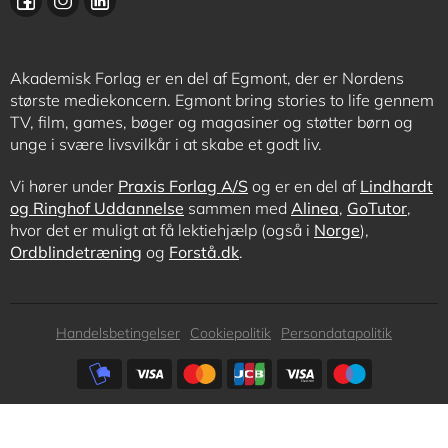
Akademisk Forlag er en del af Egmont, der er Nordens
største mediekoncern. Egmont bring stories to life gennem
TV, film, games, bøger og magasiner og støtter børn og
unge i svære livsvilkår i at skabe et godt liv.
Vi hører under
Praxis Forlag A/S
og er en del af
Lindhardt
og Ringhof Uddannelse
sammen med
Alinea
,
GoTutor
,
hvor det er muligt at få lektiehjælp (også i
Norge
),
Ordblindetræning
og
Forstå.dk
.
Subfooter
Handelsbetingelser
Cookiepolitik
Persondatapolitik
menu
Subfooter
payment
options