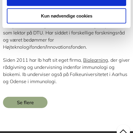
Ib Søndergaard
Kun nødvendige cookies
Ib Søndergaard er cand.scient. i biokemi og har i over 30 år
arbejdet i danske og udenlandske forskningsmiljøer senest
som lektor på DTU. Har siddet i forskellige forskningsråd
og været bedømmer for
Højteknologifonden/Innovationsfonden.
Siden 2011 har Ib haft sit eget firma,
Biolearning
, der giver
rådgivning og undervisning indenfor immunologi og
biokemi. Ib underviser også på Folkeuniversitetet i Aarhus
og Odense i immunologi.
Se flere