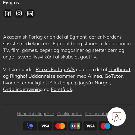
Følg os
Akademisk Forlag er en del af Egmont, der er Nordens
største mediekoncern. Egmont bring stories to life gennem
TV, film, games, bøger og magasiner og støtter børn og
unge i svære livsvilkår i at skabe et godt liv.
Vi hører under
Praxis Forlag A/S
og er en del af
Lindhardt
og Ringhof Uddannelse
sammen med
Alinea
,
GoTutor
,
hvor det er muligt at få lektiehjælp (også i
Norge
),
Ordblindetræning
og
Forstå.dk
.
Subfooter
Handelsbetingelser
Cookiepolitik
Persondatapolitik
menu
Subfooter
payment