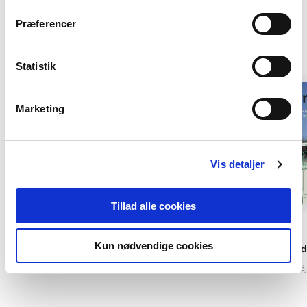
Præferencer
Andre har også købt
Statistik
Marketing
Vis detaljer
Tillad alle cookies
Serie
Softcover
Kun nødvendige cookies
Ståbi
Projekteringsmetod
Jens Mosegaard
Ove Bj
Finn L. Ludvigsen
Henning Hørup Sørensen
Ole B. Stampe
Børge Hviid Pejt