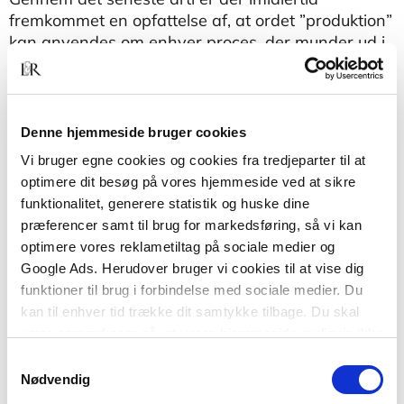
fremkommet en opfattelse af, at ordet ”produktion”
kan anvendes om enhver proces, der munder ud i
et resultat, materielt såvel som immaterielt.
Fremstilling af information og udvikling af service
bliver herved også dækket af produktionsbegrebet.
Denne hjemmeside bruger cookies
Mange af de tankegange og principper, der er
Vi bruger egne cookies og cookies fra tredjeparter til at
beskrevet i denne bog, f.eks. Lean, Six Sigma og
optimere dit besøg på vores hjemmeside ved at sikre
Total Productive Maintenance, har da også i dag
funktionalitet, generere statistik og huske dine
vundet stor udbredelse i virksomheder, der ikke
præferencer samt til brug for markedsføring, så vi kan
fremstiller fysiske produkter, f.eks. inden for
optimere vores reklametiltag på sociale medier og
sundhedssektoren og den finansielle sektor.
Google Ads. Herudover bruger vi cookies til at vise dig
funktioner til brug i forbindelse med sociale medier. Du
kan til enhver tid trække dit samtykke tilbage. Du skal
være opmærksom på, at vores hjemmeside muligvis ikke
fungerer optimalt, hvis du ikke accepterer cookies eller
Samtykkevalg
tilbagetrækker et samtykke.
Nødvendig