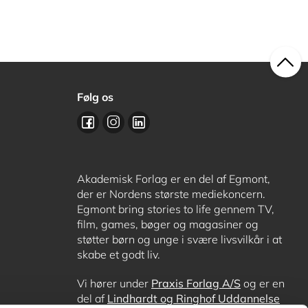
Følg os
Akademisk Forlag er en del af Egmont,
der er Nordens største mediekoncern.
Egmont bring stories to life gennem TV,
film, games, bøger og magasiner og
støtter børn og unge i svære livsvilkår i at
skabe et godt liv.
Vi hører under
Praxis Forlag A/S
og er en
del af
Lindhardt og Ringhof Uddannelse