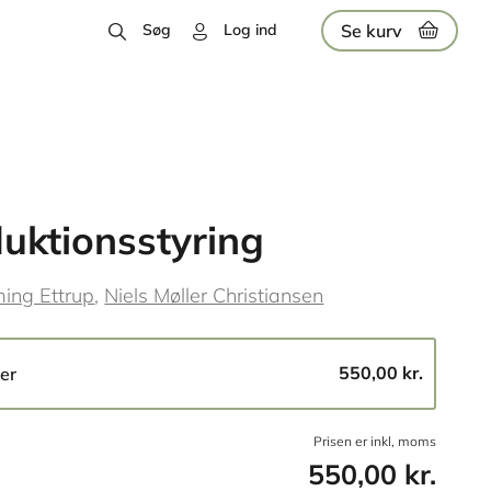
Se kurv
Søg
Log ind
uktionsstyring
ing Ettrup
Niels Møller Christiansen
550,00 kr.
er
Prisen er inkl, moms
550,00 kr.