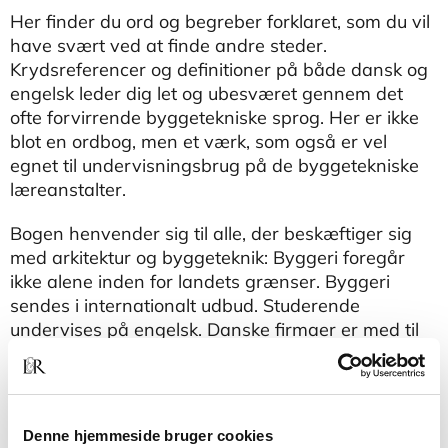
Her finder du ord og begreber forklaret, som du vil
have svært ved at finde andre steder.
Krydsreferencer og definitioner på både dansk og
engelsk leder dig let og ubesværet gennem det
ofte forvirrende byggetekniske sprog. Her er ikke
blot en ordbog, men et værk, som også er vel
egnet til undervisningsbrug på de byggetekniske
læreanstalter.
Bogen henvender sig til alle, der beskæftiger sig
med arkitektur og byggeteknik: Byggeri foregår
ikke alene inden for landets grænser. Byggeri
sendes i internationalt udbud. Studerende
undervises på engelsk. Danske firmaer er med til
at bygge overalt i verden. Her er Illustrated
Building Dictionary et uundværligt værktøj for
• arkitekter
Denne hjemmeside bruger cookies