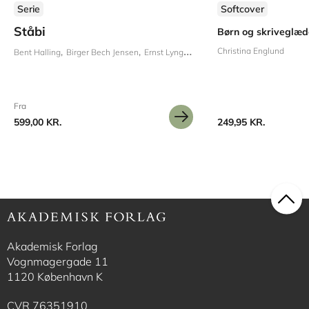
Serie
Softcover
Ståbi
Børn og skriveglæd
Christina Englund
Bent Halling
Birger Bech Jensen
Ernst Lyngbæk
Finn D. Kristensen
Frode I
Fra
599,00 KR.
249,95 KR.
Akademisk Forlag
Vognmagergade 11
1120 København K
CVR 76351910