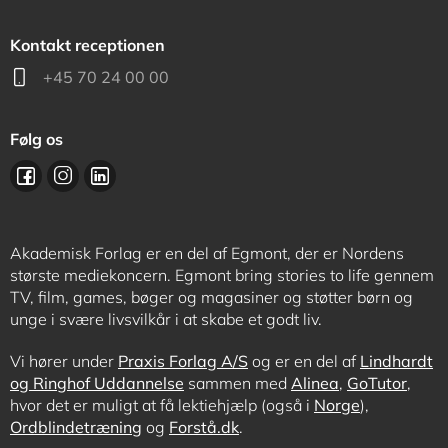
Kontakt receptionen
+45 70 24 00 00
Følg os
Akademisk Forlag er en del af Egmont, der er Nordens
største mediekoncern. Egmont bring stories to life gennem
TV, film, games, bøger og magasiner og støtter børn og
unge i svære livsvilkår i at skabe et godt liv.
Vi hører under
Praxis Forlag A/S
og er en del af
Lindhardt
og Ringhof Uddannelse
sammen med
Alinea
,
GoTutor
,
hvor det er muligt at få lektiehjælp (også i
Norge
),
Ordblindetræning
og
Forstå.dk
.