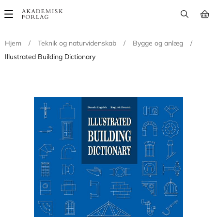
Main
navigation
Hjem
/
Teknik og naturvidenskab
/
Bygge og anlæg
/
Illustrated Building Dictionary