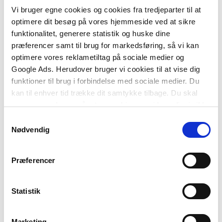
• ingeniører
Vi bruger egne cookies og cookies fra tredjeparter til at
optimere dit besøg på vores hjemmeside ved at sikre
• bygherrer
funktionalitet, generere statistik og huske dine
præferencer samt til brug for markedsføring, så vi kan
• developers
optimere vores reklametiltag på sociale medier og
Google Ads. Herudover bruger vi cookies til at vise dig
• entreprenører
funktioner til brug i forbindelse med sociale medier. Du
kan til enhver tid trække dit samtykke tilbage. Du skal
• sprogmedarbejdere
være opmærksom på, at vores hjemmeside muligvis ikke
• oversættere
fungerer optimalt, hvis du ikke accepterer cookies eller
Samtykkevalg
tilbagetrækker et samtykke.
Nødvendig
• advokater
• ejendomsmæglere
Præferencer
• husejere
Statistik
• studerende
Marketing