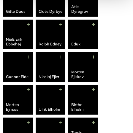
Atle
Gitte Duus
Claës Dyrbye
Dyregrov
Niels Erik
Ebbehøj
Ralph Edney
Eduk
Morten
Gunnar Eide
Nicolaj Ejler
Ejlskov
Morten
Birthe
Ejrnæs
Ulrik Elholm
Elholm
Troels