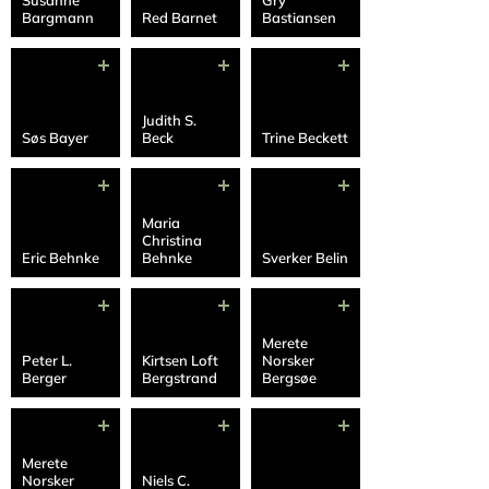
Susanne
Gry
Bargmann
Red Barnet
Bastiansen
Judith S.
Søs Bayer
Beck
Trine Beckett
Maria
Christina
Eric Behnke
Behnke
Sverker Belin
Merete
Peter L.
Kirtsen Loft
Norsker
Berger
Bergstrand
Bergsøe
Merete
Norsker
Niels C.