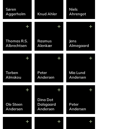
Søren
Niels
Aggerholm
Knud Ahler
Ahrengot
Thomas R.S.
Rasmus
Jens
Albrechtsen
Alenkær
Almegaard
Torben
Peter
Mia Lund
Almskou
Andersen
Andersen
Dina Dot
Ole Steen
Dalsgaard
Peter
Andersen
Andersen
Andersen