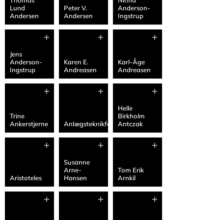
Thomas
Ninna
Lund
Peter V.
Anderson-
Andersen
Andersen
Ingstrup
Jens
Anderson-
Karen E.
Karl-Åge
Ingstrup
Andreasen
Andreasen
Helle
Trine
Birkholm
Ankerstjerne
Anlægsteknikforeningen
Antczak
Susanne
Arne-
Tom Erik
Aristoteles
Hansen
Arnkil