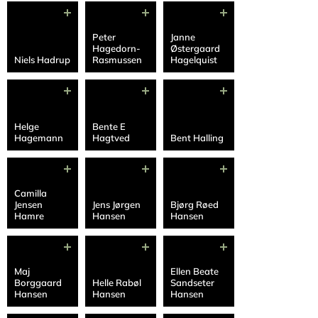
Peter
Janne
Hagedorn-
Østergaard
Niels Hadrup
Rasmussen
Hagelquist
Helge
Bente E
Hagemann
Hagtved
Bent Halling
Camilla
Jensen
Jens Jørgen
Bjørg Røed
Hamre
Hansen
Hansen
Maj
Ellen Beate
Borggaard
Helle Rabøl
Sandseter
Hansen
Hansen
Hansen