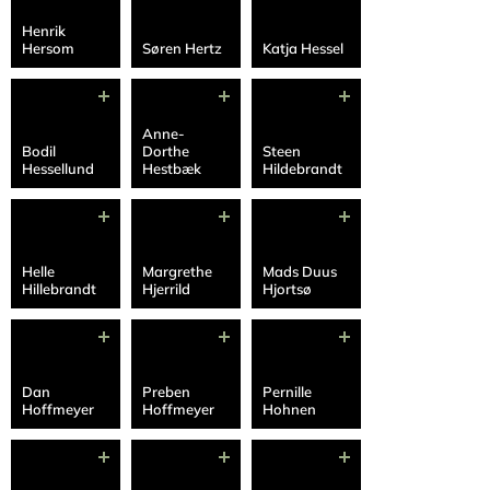
Henrik
Hersom
Søren Hertz
Katja Hessel
Anne-
Bodil
Dorthe
Steen
Hessellund
Hestbæk
Hildebrandt
Helle
Margrethe
Mads Duus
Hillebrandt
Hjerrild
Hjortsø
Dan
Preben
Pernille
Hoffmeyer
Hoffmeyer
Hohnen