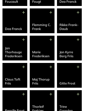
Foucault
Fougt
Dea Franck
Flemming C.
Rikke Frank-
Dea Franck
Frank
Daub
Jan
Thorhauge
Marie
Jan Kyrre
Frederiksen
Frederiksen
Berg Friis
Claus Toft
Maj Thorup
Friis
Friis
Gitte Frost
Thorleif
Trine
Pernille Frost
Frøkjær
Gaarden