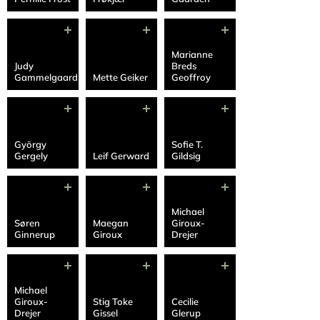
Marianne
Judy
Breds
Gammelgaard
Mette Geiker
Geoffroy
György
Sofie T.
Gergely
Leif Gerward
Gildsig
Michael
Søren
Maegan
Giroux-
Ginnerup
Giroux
Drejer
Michael
Giroux-
Stig Toke
Cecilie
Drejer
Gissel
Glerup