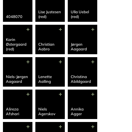
Lise Justesen
Ulla Uebel
4048070
(red)
(red)
Karin
Østergaard
Christian
Jørgen
(red)
Aabro
Aagaard
Niels-Jørgen
Lenette
Christina
Aagaard
Aalling
Abildgaard
Alireza
Niels
Annika
Afshari
Agerskov
Agger