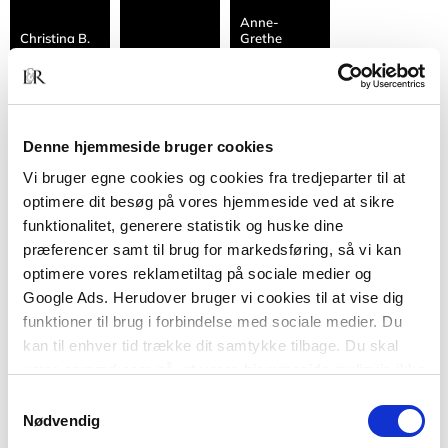
Anne-
Christina B.
Grethe
Daél
Kristian Dahl
Dahms
Denne hjemmeside bruger cookies
Pernille
Caroline Lilja
Dalmar
H.C. Dam
Dam
Vi bruger egne cookies og cookies fra tredjeparter til at
optimere dit besøg på vores hjemmeside ved at sikre
funktionalitet, generere statistik og huske dine
Sofie
præferencer samt til brug for markedsføring, så vi kan
Jesper
Tine
Danneskiold-
optimere vores reklametiltag på sociale medier og
Dammeyer
Damsholt
Samsøe
Google Ads. Herudover bruger vi cookies til at vise dig
funktioner til brug i forbindelse med sociale medier. Du
kan til enhver tid trække dit samtykke tilbage. Du skal
Petra
Hanne
Den Danske
Daryai-
Trebbien
være opmærksom på, at vores hjemmeside muligvis ikke
Vedligeholdsforening
Hansen
Daugaard
fungerer optimalt, hvis du ikke accepterer cookies eller
Samtykkevalg
tilbagetrækker et samtykke.
Nødvendig