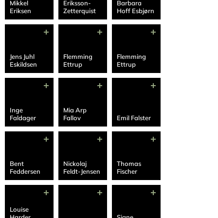
Mikkel
Eriksson-
Barbara
Eriksen
Zetterquist
Hoff Esbjørn
Jens Juhl
Flemming
Flemming
Eskildsen
Ettrup
Ettrup
Inge
Mia Arp
Faldager
Fallov
Emil Falster
Bent
Nickolaj
Thomas
Feddersen
Feldt-Jensen
Fischer
Louise
Harder
Signe