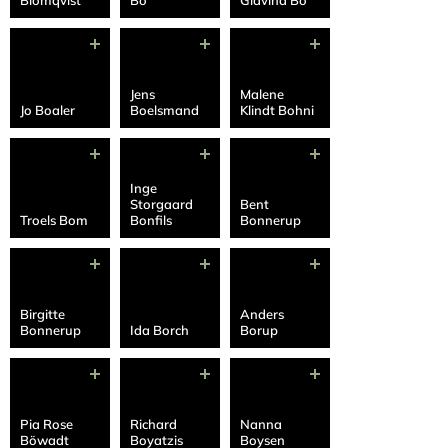
Blomqvist
Bo
Glavind Bo
Jens
Malene
Jo Boaler
Boelsmand
Klindt Bohni
Inge
Storgaard
Bent
Troels Bom
Bonfils
Bonnerup
Birgitte
Anders
Bonnerup
Ida Borch
Borup
Pia Rose
Richard
Nanna
Böwadt
Boyatzis
Boysen