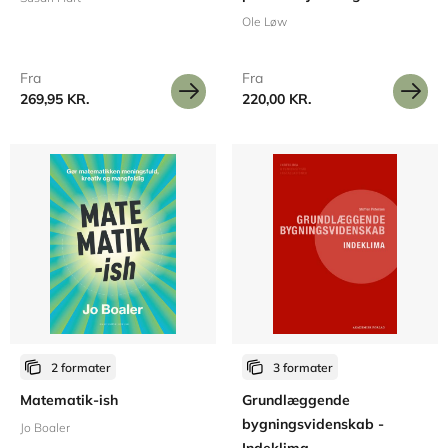
Ole Løw
Fra
Fra
269,95 KR.
220,00 KR.
2 formater
3 formater
Matematik-ish
Grundlæggende
bygningsvidenskab -
Jo Boaler