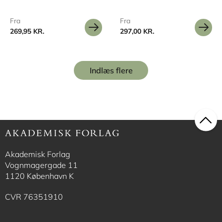
Fra
Fra
269,95 KR.
297,00 KR.
Indlæs flere
Akademisk Forlag
Vognmagergade 11
1120 København K
CVR 76351910