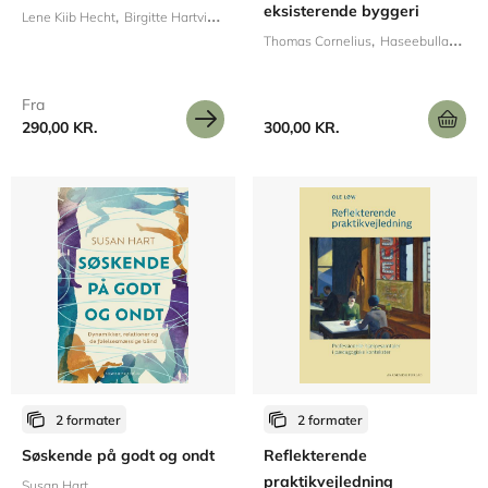
eksisterende byggeri
Lene Kiib Hecht
Birgitte Hartvig Schousboe
Thomas Cornelius
Haseebullah Wahedi
Fra
290,00 KR.
300,00 KR.
2 formater
2 formater
Søskende på godt og ondt
Reflekterende
praktikvejledning
Susan Hart