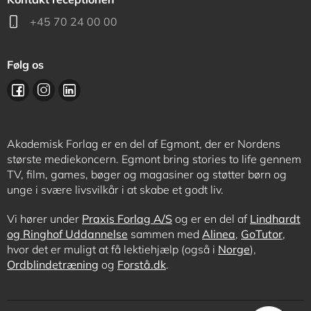
+45 70 24 00 00
Følg os
Akademisk Forlag er en del af Egmont, der er Nordens
største mediekoncern. Egmont bring stories to life gennem
TV, film, games, bøger og magasiner og støtter børn og
unge i svære livsvilkår i at skabe et godt liv.
Vi hører under
Praxis Forlag A/S
og er en del af
Lindhardt
og Ringhof Uddannelse
sammen med
Alinea
,
GoTutor
,
hvor det er muligt at få lektiehjælp (også i
Norge
),
Ordblindetræning
og
Forstå.dk
.