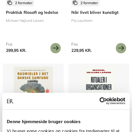
2 formater
2 formater
Praktisk filosofi og ledelse
Når livet bliver kunstigt
Michael Højlund Larsen
Pia Lauritzen
Fra
Fra
299,95 KR.
229,95 KR.
Denne hjemmeside bruger cookies
2 formater
2 formater
Vi bruger egne cookies og cookies fra tredjeparter til at