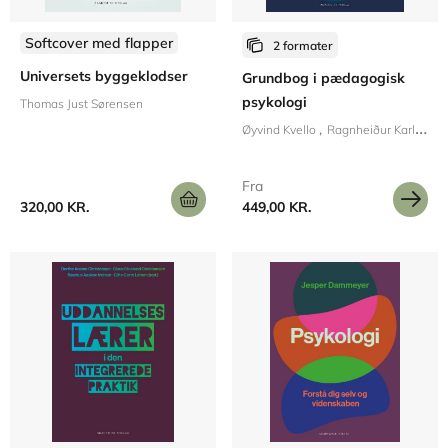
Softcover med flapper
2 formater
Universets byggeklodser
Grundbog i pædagogisk
psykologi
Thomas Just Sørensen
Øyvind Kvello
Ragnheiður Karlsdóttir
Fra
320,00 KR.
449,00 KR.