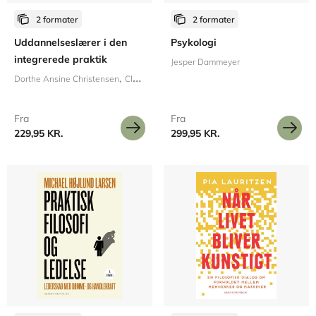
2 formater
2 formater
Uddannelseslærer i den
Psykologi
integrerede praktik
Jesper Dammeyer
Dorthe Ansine Christensen
Claus Stoklund Christiansen
Rasmus Aaskov Ive
Fra
Fra
229,95 KR.
299,95 KR.