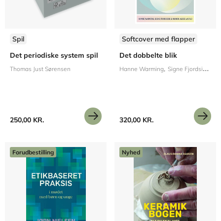
Spil
Softcover med flapper
Det periodiske system spil
Det dobbelte blik
Thomas Just Sørensen
Hanne Warming
Signe Fjordside
Ma
250,00 KR.
320,00 KR.
Forudbestilling
Nyhed