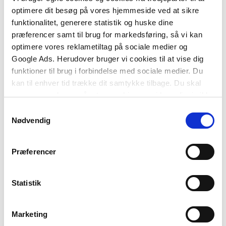
optimere dit besøg på vores hjemmeside ved at sikre
Rusmidler i det danske
Ritualer i organisationer
funktionalitet, generere statistik og huske dine
samfund
Michael Højlund Larsen
præferencer samt til brug for markedsføring, så vi kan
Torsten Kolind
Sidsel Helena Karsberg
optimere vores reklametiltag på sociale medier og
Google Ads. Herudover bruger vi cookies til at vise dig
Fra
Fra
funktioner til brug i forbindelse med sociale medier. Du
359,95 KR.
229,95 KR.
kan til enhver tid trække dit samtykke tilbage. Du skal
være opmærksom på, at vores hjemmeside muligvis ikke
fungerer optimalt, hvis du ikke accepterer cookies eller
Samtykkevalg
tilbagetrækker et samtykke.
Nødvendig
Præferencer
Statistik
2 formater
2 formater
Marketing