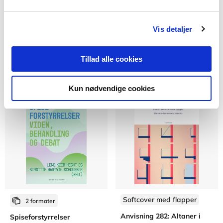
Tinnitus, hyperakusis og
Fiktionslæsning
misofoni
Kristiane Hauer
Peter Heller Lützen
Vis detaljer
Susanne Nemholt
Rikke Bjerregaard Kristensen
Guri Engernes Nielsen
Fra
Fra
Tillad alle cookies
319,95 KR.
319,95 KR.
Kun nødvendige cookies
Softcover med flapper
2 formater
Anvisning 282: Altaner i
Spiseforstyrrelser