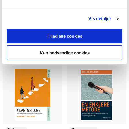
2 formater
2 formater
Hvad er videnskabsteori
Videnskabsteori - en
Vis detaljer
indføring for praktikere
Søren Harnow Klausen
Jens Guldager
Tillad alle cookies
Fra
Fra
Kun nødvendige cookies
269,95 KR.
269,95 KR.