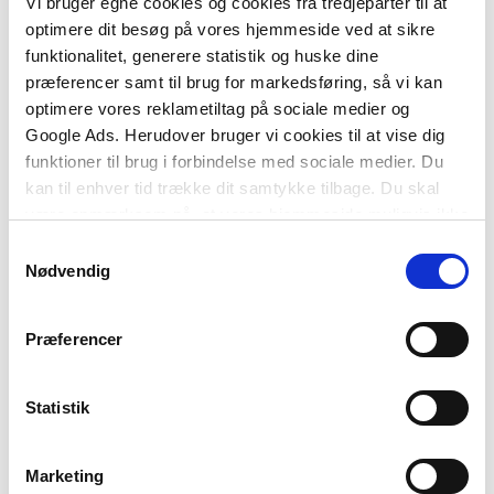
Vi bruger egne cookies og cookies fra tredjeparter til at
optimere dit besøg på vores hjemmeside ved at sikre
2 formater
2 formater
funktionalitet, generere statistik og huske dine
Videnskabsteori for de
Videnskab og pædagogik
præferencer samt til brug for markedsføring, så vi kan
pædagogiske uddannelser
optimere vores reklametiltag på sociale medier og
Brian Degn Mårtensson
Leif Puggaard
Google Ads. Herudover bruger vi cookies til at vise dig
Brian Degn Mårtensson
Leif Puggaard
Rune Bang Puggaard
funktioner til brug i forbindelse med sociale medier. Du
kan til enhver tid trække dit samtykke tilbage. Du skal
Fra
Fra
være opmærksom på, at vores hjemmeside muligvis ikke
219,95 KR.
309,95 KR.
fungerer optimalt, hvis du ikke accepterer cookies eller
Samtykkevalg
tilbagetrækker et samtykke.
Nødvendig
Præferencer
Statistik
Marketing