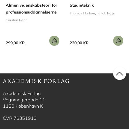
Almen videnskabsteori for
Studieteknik
professionsuddannelserne
Thomas Harboe
Jakob Ravn
Carsten Rønn
299,00 KR.
220,00 KR.
Akademisk Forlag
Vognmagergade 11
1120 København K
CVR 76351910