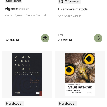
Softcover
2 formater
Vignetmetoden
En enklere metode
Morten Ejrnæs
Merete Monrad
Ann Kristin Larsen
Fra
329,00 KR.
209,95 KR.
Hardcover
Hardcover