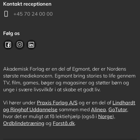
Kontakt receptionen
+45 70 24 00 00
Følg os
Akademisk Forlag er en del af Egmont, der er Nordens
største mediekoncern. Egmont bring stories to life gennem
TV, film, games, bøger og magasiner og støtter børn og
unge i svære livsvilkår i at skabe et godt liv.
Vi hører under
Praxis Forlag A/S
og er en del af
Lindhardt
og Ringhof Uddannelse
sammen med
Alinea
,
GoTutor
,
hvor det er muligt at få lektiehjælp (også i
Norge
),
Ordblindetræning
og
Forstå.dk
.