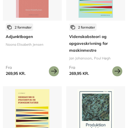
2 formater
2 formater
Adjunktbogen
Videnskabsteori og
opgaveskrivning for
Noona Elisabeth Jensen
maskinmestre
Jan Johansson
Poul Høgh
Fra
Fra
269,95 KR.
269,95 KR.