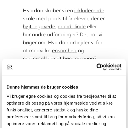
Hvordan skaber vi en
inkluderende
skole med plads til fx elever, der er
højtbegavede
,
er ordblinde
eller
har andre udfordringer? Det har vi
bøger om! Hvordan arbejder vi for
at modvirke
ensomhed
og
mistrivsel
blandt børn og unge?
Det har vi bøger om! Vi har også
samlet alle vores
bøger til dig, der
underviser i matematik
. Og på
Denne hjemmeside bruger cookies
listen finder du også
bøger til
Vi bruger egne cookies og cookies fra tredjeparter til at
læreruddannelsen
.
optimere dit besøg på vores hjemmeside ved at sikre
funktionalitet, generere statistik og huske dine
præferencer samt til brug for markedsføring, så vi kan
optimere vores reklametiltag på sociale medier og
Find flere bøger