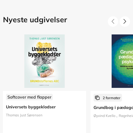
Nyeste udgivelser
Softcover med flapper
2 formater
Universets byggeklodser
Grundbog i pædago
Thomas Just Sørensen
Øyvind Kvello
Ragnheið