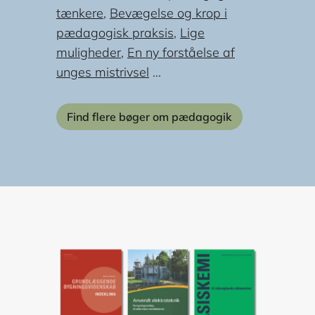
tænkere
,
Bevægelse og krop i
pædagogisk praksis
,
Lige
muligheder
,
En ny forståelse af
unges mistrivsel
...
Find flere bøger om pædagogik