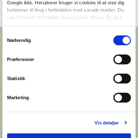
Google Ads. Herudover bruger vi cookies til at vise dig
funktioner til brug i forbindelse med sociale medier. Du
kan til enhver tid trække dit samtykke tilbage. Du skal
være opmærksom på, at vores hjemmeside muligvis ikke
fungerer optimalt, hvis du ikke accepterer cookies eller
Samtykkevalg
tilbagetrækker et samtykke.
Nødvendig
Præferencer
Statistik
Marketing
Vis detaljer