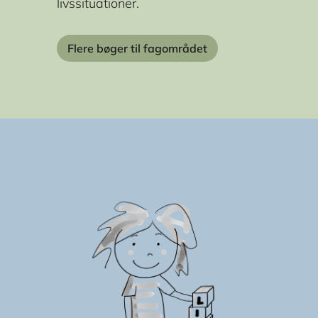
livssituationer.
Flere bøger til fagområdet