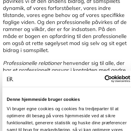
påvirkes vi af den andens bidrag, af samspillets
dynamik, af vores forforståelser, vores indre
tilstande, vores egne behov og af vores specifikke
faglige viden. Og den professionelle påvirkes af de
rammer og vilkår, der er for indsatsen. På den
måde er bogen en opfordring til den professionelle
om også at rette søgelyset mod sig selv og sit eget
bidrag i samspillet.
Professionelle relationer
henvender sig til alle, der
har et professionelt ansvar i kontakten med andre
mennesker. Det er ikke afgørende, hvilke
mennesker den professionelle arbejder med,
ligesom den specifikke profession heller ikke er
afgørende. Der kan være tale om pædagoger,
Denne hjemmeside bruger cookies
socialrådgivere, lærere og psykologer, ligesom der
Vi bruger egne cookies og cookies fra tredjeparter til at
kan være tale om læger, sygeplejersker og andre,
optimere dit besøg på vores hjemmeside ved at sikre
der, uanset deres uddannelsesmæssige baggrund,
funktionalitet, generere statistik og huske dine præferencer
har det som en bærende del af deres profession at
samt til brug for markedsføring, så vi kan optimere vores