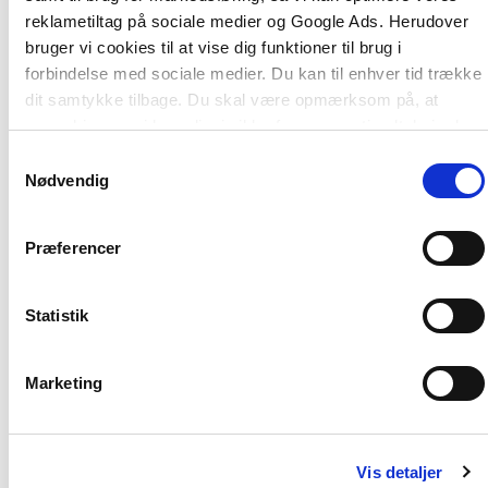
indgå i samspil og relation med andre mennesker.
reklametiltag på sociale medier og Google Ads. Herudover
bruger vi cookies til at vise dig funktioner til brug i
forbindelse med sociale medier. Du kan til enhver tid trække
dit samtykke tilbage. Du skal være opmærksom på, at
vores hjemmeside muligvis ikke fungerer optimalt, hvis du
ikke accepterer cookies eller tilbagetrækker et samtykke.
Samtykkevalg
Nødvendig
Præferencer
Af samme forfatter
Statistik
Marketing
Vis detaljer