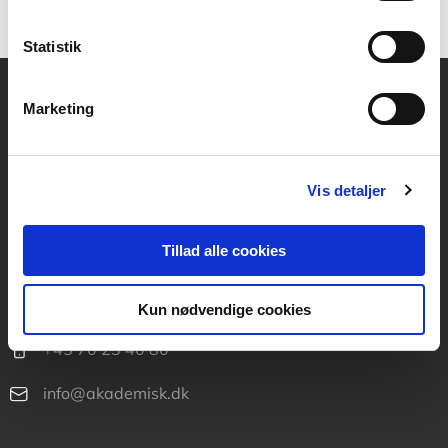
Statistik
Marketing
Akademisk Forlag
Vognmagergade 11
1120 København K
Vis detaljer
CVR 76351910
Tillad alle cookies
Kontakt kundeservice
Mandag-fredag: kl. 10-15
Kun nødvendige cookies
+45 70 23 40 80
info@akademisk.dk