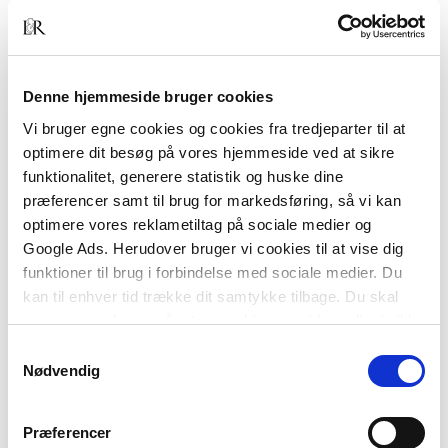
BESKRIVELSE
YDERLIGERE INFO
Denne hjemmeside bruger cookies
Vi bruger egne cookies og cookies fra tredjeparter til at
Samfundsvidenskab som virker
præsenterer en ny
optimere dit besøg på vores hjemmeside ved at sikre
og spændende tilgang til samfunds- og
funktionalitet, generere statistik og huske dine
adfærdsvidenskaberne.
præferencer samt til brug for markedsføring, så vi kan
Bent Flyvbjerg argumenterer for, at
optimere vores reklametiltag på sociale medier og
samfundsvidenskabernes styrke ligger i den
Google Ads. Herudover bruger vi cookies til at vise dig
mangefacetterede, refleksive analyse af værdier
funktioner til brug i forbindelse med sociale medier. Du
og magt, der er så afgørende for den sociale og
kan til enhver tid trække dit samtykke tilbage. Du skal
økonomiske udvikling i samfundet, snarere end i
være opmærksom på, at vores hjemmeside muligvis ikke
forsøg på at efterligne naturvidenskaberne og
fungerer optimalt, hvis du ikke accepterer cookies eller
Samtykkevalg
sigte på generaliseret teori.
tilbagetrækker et samtykke.
Nødvendig
Præferencer