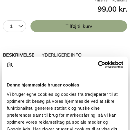
Prisen er inkl, moms
99,00 kr.
1
Tilføj til kurv
BESKRIVELSE
YDERLIGERE INFO
Byggeriets faser og organisering
er en kort og let
tilgængelig introduktion til de mest almindelige
faser og organisationsformer indenfor dansk
Denne hjemmeside bruger cookies
byggeri. Målgruppen er alle, som har behov for at
Vi bruger egne cookies og cookies fra tredjeparter til at
tilegne sig viden om disse forhold, hvad enten det
optimere dit besøg på vores hjemmeside ved at sikre
måtte være som et led i uddannelse til eksempelvis
funktionalitet, generere statistik og huske dine
ingeniør eller arkitekt, eller der er tale om en
præferencer samt til brug for markedsføring, så vi kan
bygherres behov for at opnå en bedre forståelse
optimere vores reklametiltag på sociale medier og
for processerne i forbindelse med gennemførelsen
Google Ads. Herudover bruger vi cookies til at vise dig