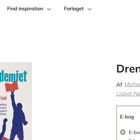
Find inspiration
Forlaget
Dre
Morte
Af
Lisbet N
E-bog
E-b