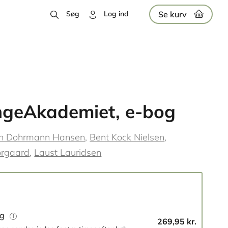
Se kurv
Søg
Log ind
ngeAkademiet, e-bog
n Dohrmann Hansen
Bent Kock Nielsen
ørgaard
Laust Lauridsen
og
269,95 kr.