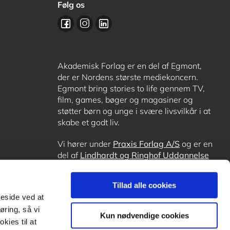
Følg os
Akademisk Forlag er en del af Egmont,
der er Nordens største mediekoncern.
Egmont bring stories to life gennem TV,
film, games, bøger og magasiner og
støtter børn og unge i svære livsvilkår i at
skabe et godt liv.
Vi hører under
Praxis Forlag A/S
og er en
del af
Lindhardt og Ringhof Uddannelse
sammen med
Alinea
,
GoTutor
, hvor det er
muligt at få lektiehjælp (også i
Norge
),
Tillad alle cookies
Ordblindetræning
og
Forstå.dk
.
meside ved at
øring, så vi
Kun nødvendige cookies
kies til at