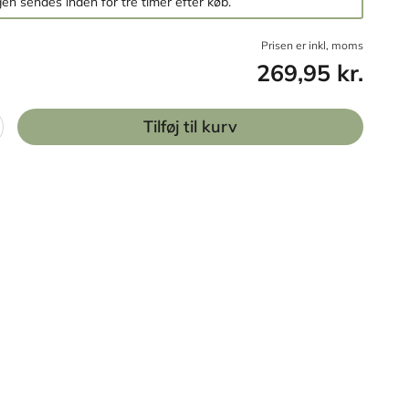
en sendes inden for tre timer efter køb.
Prisen er inkl, moms
269,95 kr.
Tilføj til kurv