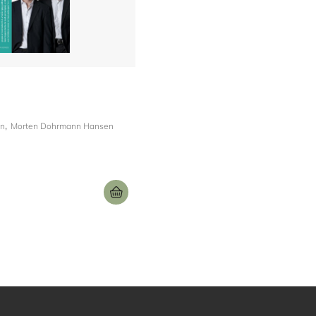
en
Morten Dohrmann Hansen