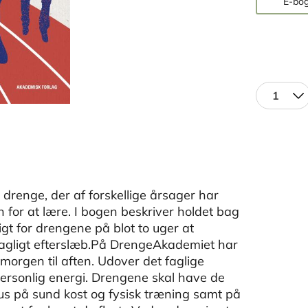
E-bog
1
renge, der af forskellige årsager har
 for at lære. I bogen beskriver holdet bag
t for drengene på blot to uger at
 fagligt efterslæb.På DrengeAkademiet har
morgen til aften. Udover det faglige
ersonlig energi. Drengene skal have de
kus på sund kost og fysisk træning samt på