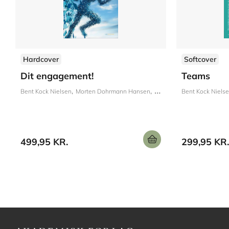
Hardcover
Softcover
Dit engagement!
Teams
Bent Kock Nielsen
Morten Dohrmann Hansen
Bent Kock
Bent Kock Niels
Mette Skøt
499,95 KR.
299,95 KR.