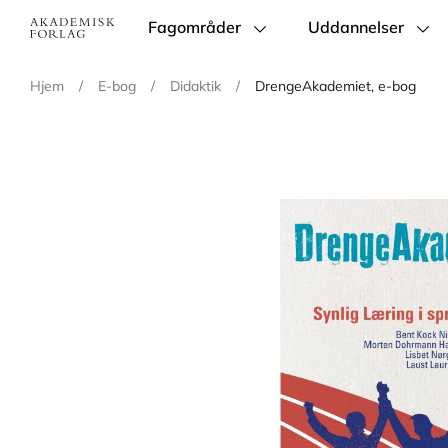
Fagområder
Uddannelser
Main
navigation
Hjem
/
E-bog
/
Didaktik
/
DrengeAkademiet, e-bog