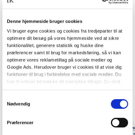
bygherren opnår det nødvendige grundlag for at
kunne tage beslutning om at etablere tagboliger,
samt at han bliver klar over, hvad selve processen
Denne hjemmeside bruger cookies
frem mod ibrugtagning indebærer.
Vi bruger egne cookies og cookies fra tredjeparter til at
optimere dit besøg på vores hjemmeside ved at sikre
funktionalitet, generere statistik og huske dine
præferencer samt til brug for markedsføring, så vi kan
optimere vores reklametiltag på sociale medier og
Google Ads. Herudover bruger vi cookies til at vise dig
funktioner til brug i forbindelse med sociale medier. Du
kan til enhver tid trække dit samtykke tilbage. Du skal
være opmærksom på, at vores hjemmeside muligvis ikke
Af samme forfatter
fungerer optimalt, hvis du ikke accepterer cookies eller
Samtykkevalg
tilbagetrækker et samtykke.
Nødvendig
Præferencer