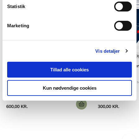
Statistik
Marketing
Vis detaljer
Softcover med flapper
Softcover med flap
Anvisning 280:
Anvisning 246: Gra
Tillad alle cookies
Varmeisoleringsmaterialer og deres
byggeprojekter
anvendelse
Ernst Jan de Place Han
Kun nødvendige cookies
Ernst Jan de Place Hansen
Birgit Rasmussen
Freja Nygaard Rasmussen
Gu
600,00 KR.
300,00 KR.