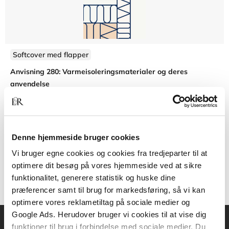
Softcover med flapper
Anvisning 280: Varmeisoleringsmaterialer og deres
anvendelse
Ernst Jan de Place Hansen
Birgit Rasmussen
Freja Nygaard Rasmussen
Gu
Denne hjemmeside bruger cookies
600,00 KR.
Vi bruger egne cookies og cookies fra tredjeparter til at
optimere dit besøg på vores hjemmeside ved at sikre
funktionalitet, generere statistik og huske dine
præferencer samt til brug for markedsføring, så vi kan
optimere vores reklametiltag på sociale medier og
Google Ads. Herudover bruger vi cookies til at vise dig
funktioner til brug i forbindelse med sociale medier. Du