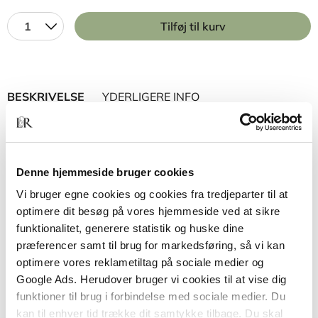
1
Tilføj til kurv
BESKRIVELSE
YDERLIGERE INFO
Denne anvisning beskriver udarbejdelse og kontrol
af den dokumentation, der knytter sig til et
bygværks bærende konstruktioner i henhold til
Denne hjemmeside bruger cookies
Bygningsreglement 2015. Sammensætning,
Vi bruger egne cookies og cookies fra tredjeparter til at
indhold og udformning af de enkelte dokumenter
optimere dit besøg på vores hjemmeside ved at sikre
beskrives, og sættes i relation til byggeriets praksis
funktionalitet, generere statistik og huske dine
i hele processen fra planlægning over projektering
præferencer samt til brug for markedsføring, så vi kan
til udførelse af bygværket.
optimere vores reklametiltag på sociale medier og
Google Ads. Herudover bruger vi cookies til at vise dig
Desuden giver anvisningen et historisk oprids af
funktioner til brug i forbindelse med sociale medier. Du
udviklingen vedrørende dokumentation af
kan til enhver tid trække dit samtykke tilbage. Du skal
bærende konstruktioner med vægt på de senere