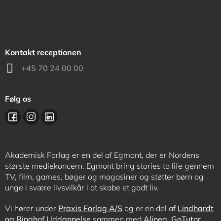
Kontakt receptionen
+45 70 24 00 00
Følg os
Akademisk Forlag er en del af Egmont, der er Nordens
største mediekoncern. Egmont bring stories to life gennem
TV, film, games, bøger og magasiner og støtter børn og
unge i svære livsvilkår i at skabe et godt liv.
Vi hører under
Praxis Forlag A/S
og er en del af
Lindhardt
og Ringhof Uddannelse
sammen med
Alinea
,
GoTutor
,