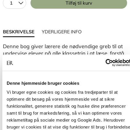
1
Tilføj til kurv
BESKRIVELSE
YDERLIGERE INFO
Denne bog giver lærere de nødvendige greb til at
undervise elever på alle klassetrin i at læse, forstå
og analysere billedbøger, billednoveller,
tegneserier, grafiske romaner – og alle dem, der
ikke hører til i nogen kategori.
Denne hjemmeside bruger cookies
Med afsæt i en række skønne og overraskende
Vi bruger egne cookies og cookies fra tredjeparter til at
eksempler præsenteres læseren for klassiske
optimere dit besøg på vores hjemmeside ved at sikre
elementer og virkemidler – og for, hvordan og med
funktionalitet, generere statistik og huske dine præferencer
hvilken effekt den nye billedlitteratur sprænger
samt til brug for markedsføring, så vi kan optimere vores
dem. Det gælder både komposition, visuelle koder
reklametiltag på sociale medier og Google Ads. Herudover
og beskæring, billedrim, streg, typografi og farver
bruger vi cookies til at vise dig funktioner til brug i forbindels
samt forholdet mellem tekst og billede.