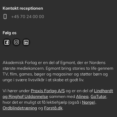
Kontakt receptionen
+45 70 24 00 00
Følg os
Akademisk Forlag er en del af Egmont, der er Nordens
største mediekoncern. Egmont bring stories to life gennem
TV, film, games, bøger og magasiner og støtter børn og
unge i svære livsvilkår i at skabe et godt liv.
Vi hører under
Praxis Forlag A/S
og er en del af
Lindhardt
og Ringhof Uddannelse
sammen med
Alinea
,
GoTutor
,
hvor det er muligt at få lektiehjælp (også i
Norge
),
Ordblindetræning
og
Forstå.dk
.