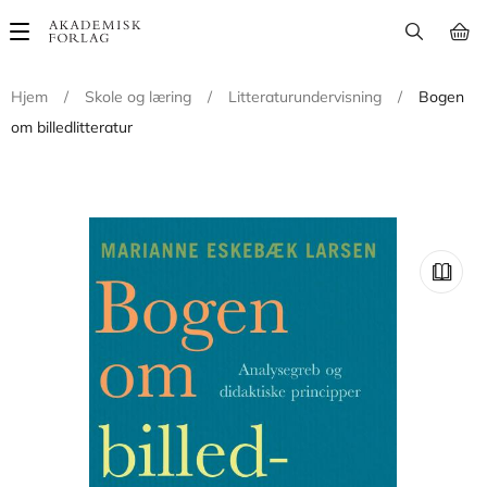
Main
navigation
Hjem
/
Skole og læring
/
Litteraturundervisning
/
Bogen
om billedlitteratur