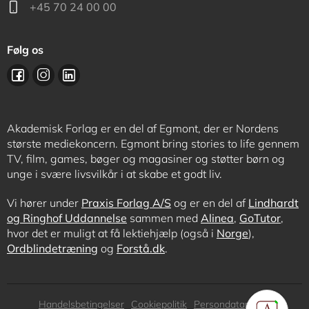
+45 70 24 00 00
Følg os
Akademisk Forlag er en del af Egmont, der er Nordens
største mediekoncern. Egmont bring stories to life gennem
TV, film, games, bøger og magasiner og støtter børn og
unge i svære livsvilkår i at skabe et godt liv.
Vi hører under
Praxis Forlag A/S
og er en del af
Lindhardt
og Ringhof Uddannelse
sammen med
Alinea
,
GoTutor
,
hvor det er muligt at få lektiehjælp (også i
Norge
),
Ordblindetræning
og
Forstå.dk
.
Subfooter
Handelsbetingelser
Cookiepolitik
Persondatapolitik