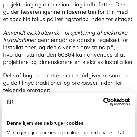
projektering og dimensionering indbefatter. Den
guider læseren igennem faserne trin for trin med
et specifikt fokus på læringsforløb inden for elfaget.
Anvendt elektroteknik – projektering af elektriske
installationer
gennemgår de danske regelsæt for
installationer, og den giver en anvisning på,
hvordan standarden 60364 kan anvendes til at
projektere og dimensionere en elektrisk installation.
Dele af bogen er rettet mod elrådgiverne som en
guide til nye traditioner og praksisser inden for
følgende områder:
• Anlæg med og uden spænding efter standarden
EN50110-1
Denne hjemmeside bruger cookies
• Måling af kortslutningsstrømme og konvertering
af målte strømme til projektive strømme
Vi bruger egne cookies og cookies fra tredjeparter til at