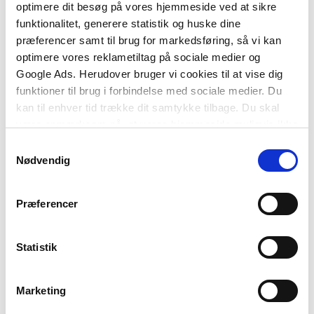
optimere dit besøg på vores hjemmeside ved at sikre
• Installationens arkitektur
funktionalitet, generere statistik og huske dine
præferencer samt til brug for markedsføring, så vi kan
• Bæredygtig dimensionering
optimere vores reklametiltag på sociale medier og
Google Ads. Herudover bruger vi cookies til at vise dig
• Kravspecifikation.
funktioner til brug i forbindelse med sociale medier. Du
kan til enhver tid trække dit samtykke tilbage. Du skal
Lærebogen har endvidere gennemregnede
være opmærksom på, at vores hjemmeside muligvis ikke
eksempler og er rigt illustreret.
fungerer optimalt, hvis du ikke accepterer cookies eller
Samtykkevalg
Anvendt elektroteknik – projektering af elektriske
tilbagetrækker et samtykke.
Nødvendig
installationer
er målrettet de videregående
tekniske uddannelser, især
Præferencer
elinstallatøruddannelsen og
maskinmesteruddannelsen, men kan også
anvendes som håndbog af elrådgivere.
Statistik
Marketing