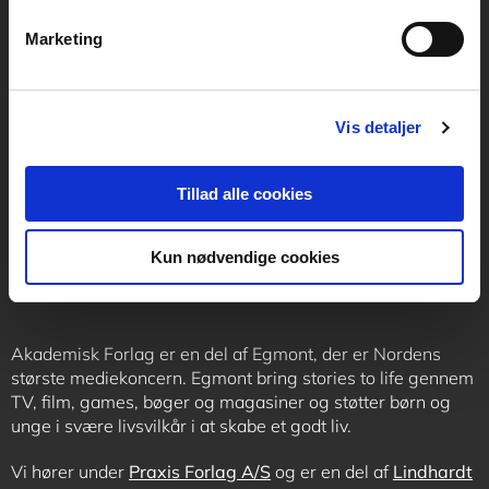
Marketing
Kontakt receptionen
Vis detaljer
+45 70 24 00 00
Tillad alle cookies
Følg os
Kun nødvendige cookies
Akademisk Forlag er en del af Egmont, der er Nordens
største mediekoncern. Egmont bring stories to life gennem
TV, film, games, bøger og magasiner og støtter børn og
unge i svære livsvilkår i at skabe et godt liv.
Vi hører under
Praxis Forlag A/S
og er en del af
Lindhardt