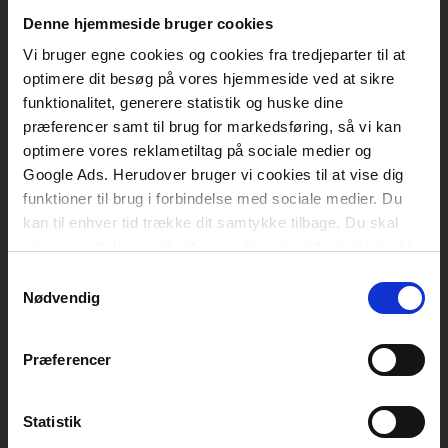
Vognmagergade 11
1120 København K
Denne hjemmeside bruger cookies
Vi bruger egne cookies og cookies fra tredjeparter til at
CVR 76351910
optimere dit besøg på vores hjemmeside ved at sikre
funktionalitet, generere statistik og huske dine
Kontakt kundeservice
præferencer samt til brug for markedsføring, så vi kan
optimere vores reklametiltag på sociale medier og
Mandag-fredag: kl. 10-15
Google Ads. Herudover bruger vi cookies til at vise dig
funktioner til brug i forbindelse med sociale medier. Du
+45 70 23 40 80
kan til enhver tid trække dit samtykke tilbage. Du skal
info@akademisk.dk
være opmærksom på, at vores hjemmeside muligvis ikke
fungerer optimalt, hvis du ikke accepterer cookies eller
Samtykkevalg
tilbagetrækker et samtykke.
Nødvendig
Kontakt teknisk support
Mandag-fredag: kl. 8-16
Præferencer
+45 70 23 40 81
Statistik
support@akademisk.dk