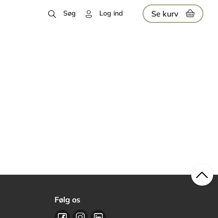
Se kurv
Søg
Log ind
Følg os