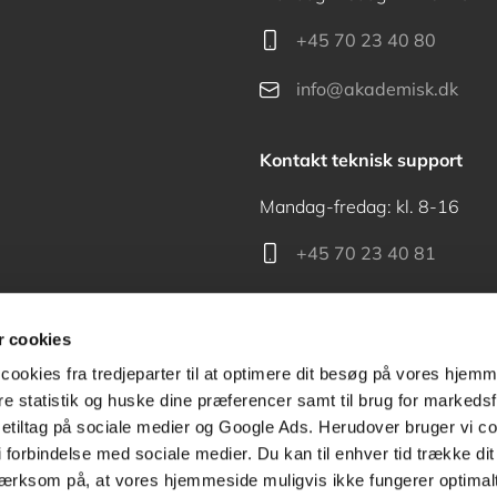
+45 70 23 40 80
info@akademisk.dk
Kontakt teknisk support
Mandag-fredag: kl. 8-16
+45 70 23 40 81
support@akademisk.dk
 cookies
cookies fra tredjeparter til at optimere dit besøg på vores hjem
ere statistik og huske dine præferencer samt til brug for markedsf
tiltag på sociale medier og Google Ads. Herudover bruger vi coo
Kontakt receptionen
g i forbindelse med sociale medier. Du kan til enhver tid trække d
ærksom på, at vores hjemmeside muligvis ikke fungerer optimalt
+45 70 24 00 00