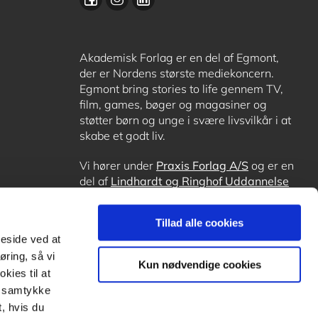
Akademisk Forlag er en del af Egmont,
der er Nordens største mediekoncern.
Egmont bring stories to life gennem TV,
film, games, bøger og magasiner og
støtter børn og unge i svære livsvilkår i at
skabe et godt liv.
Vi hører under
Praxis Forlag A/S
og er en
del af
Lindhardt og Ringhof Uddannelse
sammen med
Alinea
,
GoTutor
, hvor det er
muligt at få lektiehjælp (også i
Norge
),
Tillad alle cookies
Ordblindetræning
og
Forstå.dk
.
meside ved at
øring, så vi
Kun nødvendige cookies
kies til at
it samtykke
, hvis du