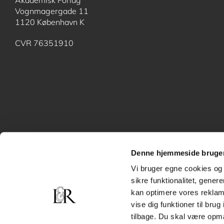
Akademisk Forlag
Vognmagergade 11
1120 København K
CVR 76351910
Denne hjemmeside bruger
Vi bruger egne cookies og 
sikre funktionalitet, gener
kan optimere vores reklame
vise dig funktioner til bru
tilbage. Du skal være opm