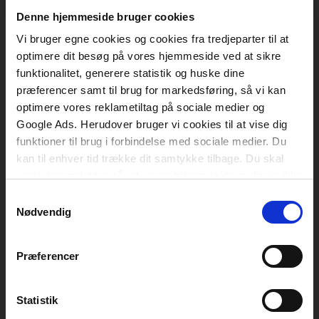
Vognmagergade 11
1120 København K
Denne hjemmeside bruger cookies
Vi bruger egne cookies og cookies fra tredjeparter til at
CVR 76351910
optimere dit besøg på vores hjemmeside ved at sikre
funktionalitet, generere statistik og huske dine
Kontakt kundeservice
præferencer samt til brug for markedsføring, så vi kan
optimere vores reklametiltag på sociale medier og
Mandag-fredag: kl. 10-15
Google Ads. Herudover bruger vi cookies til at vise dig
funktioner til brug i forbindelse med sociale medier. Du
+45 70 23 40 80
kan til enhver tid trække dit samtykke tilbage. Du skal
info@akademisk.dk
være opmærksom på, at vores hjemmeside muligvis ikke
fungerer optimalt, hvis du ikke accepterer cookies eller
Samtykkevalg
tilbagetrækker et samtykke.
Nødvendig
Kontakt teknisk support
Mandag-fredag: kl. 8-16
Præferencer
+45 70 23 40 81
Statistik
support@akademisk.dk