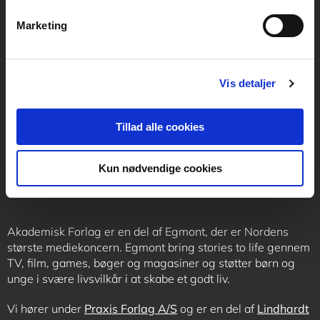
Marketing
Kontakt receptionen
Vis detaljer
+45 70 24 00 00
Tillad alle cookies
Følg os
Kun nødvendige cookies
Akademisk Forlag er en del af Egmont, der er Nordens
største mediekoncern. Egmont bring stories to life gennem
TV, film, games, bøger og magasiner og støtter børn og
unge i svære livsvilkår i at skabe et godt liv.
Vi hører under
Praxis Forlag A/S
og er en del af
Lindhardt