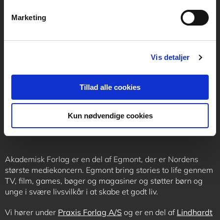
Marketing
Kontakt receptionen
Vis detaljer
+45 70 24 00 00
Tillad alle cookies
Følg os
Kun nødvendige cookies
Akademisk Forlag er en del af Egmont, der er Nordens
største mediekoncern. Egmont bring stories to life gennem
TV, film, games, bøger og magasiner og støtter børn og
unge i svære livsvilkår i at skabe et godt liv.
Vi hører under
Praxis Forlag A/S
og er en del af
Lindhardt