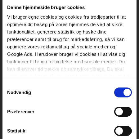
Vognmagergade 11
1120 København K
Denne hjemmeside bruger cookies
Vi bruger egne cookies og cookies fra tredjeparter til at
CVR 76351910
optimere dit besøg på vores hjemmeside ved at sikre
funktionalitet, generere statistik og huske dine
Kontakt kundeservice
præferencer samt til brug for markedsføring, så vi kan
optimere vores reklametiltag på sociale medier og
Mandag-fredag: kl. 10-15
Google Ads. Herudover bruger vi cookies til at vise dig
funktioner til brug i forbindelse med sociale medier. Du
+45 70 23 40 80
kan til enhver tid trække dit samtykke tilbage. Du skal
info@akademisk.dk
være opmærksom på, at vores hjemmeside muligvis ikke
fungerer optimalt, hvis du ikke accepterer cookies eller
Samtykkevalg
tilbagetrækker et samtykke.
Nødvendig
Kontakt teknisk support
Mandag-fredag: kl. 8-16
Præferencer
+45 70 23 40 81
Statistik
support@akademisk.dk