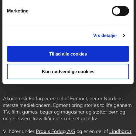
Marketing
Kontakt receptionen
Vis detaljer
+45 70 24 00 00
Tillad alle cookies
Følg os
Kun nødvendige cookies
Akademisk Forlag er en del af Egmont, der er Nordens
største mediekoncern. Egmont bring stories to life gennem
TV, film, games, bøger og magasiner og støtter børn og
unge i svære livsvilkår i at skabe et godt liv.
Vi hører under
Praxis Forlag A/S
og er en del af
Lindhardt