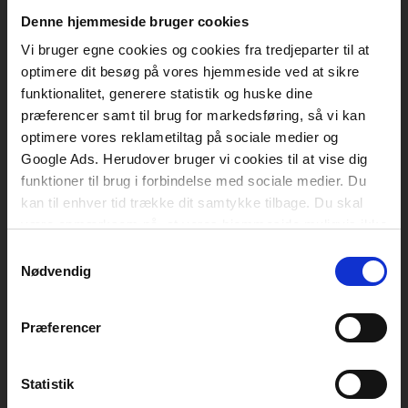
Vognmagergade 11
1120 København K
Denne hjemmeside bruger cookies
Vi bruger egne cookies og cookies fra tredjeparter til at
CVR 76351910
optimere dit besøg på vores hjemmeside ved at sikre
funktionalitet, generere statistik og huske dine
Kontakt kundeservice
præferencer samt til brug for markedsføring, så vi kan
optimere vores reklametiltag på sociale medier og
Mandag-fredag: kl. 10-15
Google Ads. Herudover bruger vi cookies til at vise dig
funktioner til brug i forbindelse med sociale medier. Du
+45 70 23 40 80
kan til enhver tid trække dit samtykke tilbage. Du skal
info@akademisk.dk
være opmærksom på, at vores hjemmeside muligvis ikke
fungerer optimalt, hvis du ikke accepterer cookies eller
Samtykkevalg
tilbagetrækker et samtykke.
Nødvendig
Kontakt teknisk support
Mandag-fredag: kl. 8-16
Præferencer
+45 70 23 40 81
Statistik
support@akademisk.dk